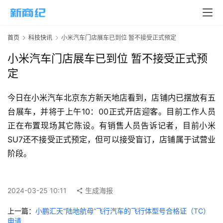
页
新
首页
科技快讯
小米汽车门店展车已到位 暂不接受正式预定
商
业
小米汽车门店展车已到位 暂不接受正式预
定
5
G
今日在小米汽车北京东方新天地店看到，店铺内已摆放有五
台展车，并将于上午10：00正式开店迎客。目前工作人员
人
正在布置现场其它陈设。有销售人员告诉记者，目前小米
工
SU7还不接受正式预定，但可以接受盲订，店铺属于试营业
智
阶段。
能
A
I
2024-03-25 10:11
生成海报
科
上一篇：
小鹏汇天“陆地航母”飞行汽车的飞行体型号合格证（TC）
技
申请