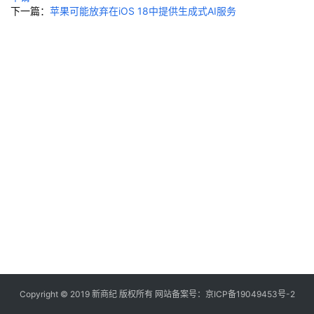
快
下一篇：
苹果可能放弃在iOS 18中提供生成式AI服务
讯
创
投
纪
数
说
新
商
新
商
专
栏
Copyright © 2019
新商纪
版权所有 网站备案号：
京ICP备19049453号-2