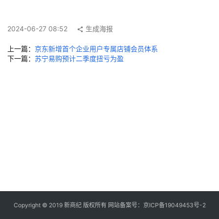
快
讯
2024-06-27 08:52
生成海报
创
上一篇：
京东新增首个企业用户专属店铺会员体系
投
下一篇：
苏宁易购预计二季度扭亏为盈
纪
数
说
新
商
新
商
专
栏
Copyright © 2019
新商纪
版权所有 网站备案号：
京ICP备19049453号-2