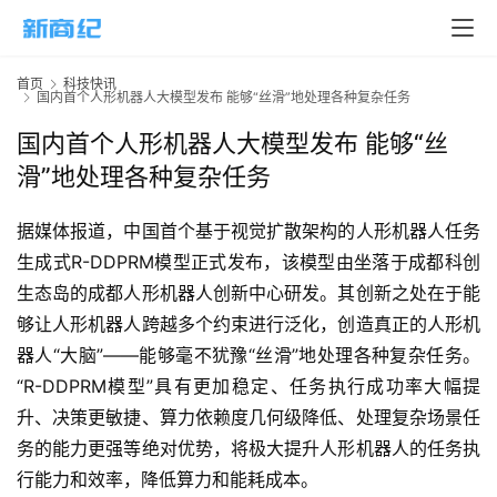
页
新
首页
科技快讯
商
国内首个人形机器人大模型发布 能够“丝滑”地处理各种复杂任务
业
国内首个人形机器人大模型发布 能够“丝
滑”地处理各种复杂任务
5
G
据媒体报道，中国首个基于视觉扩散架构的人形机器人任务
生成式R-DDPRM模型正式发布，该模型由坐落于成都科创
人
工
生态岛的成都人形机器人创新中心研发。其创新之处在于能
智
够让人形机器人跨越多个约束进行泛化，创造真正的人形机
能
器人“大脑”——能够毫不犹豫“丝滑”地处理各种复杂任务。
A
“R-DDPRM模型”具有更加稳定、任务执行成功率大幅提
I
升、决策更敏捷、算力依赖度几何级降低、处理复杂场景任
务的能力更强等绝对优势，将极大提升人形机器人的任务执
科
行能力和效率，降低算力和能耗成本。
技