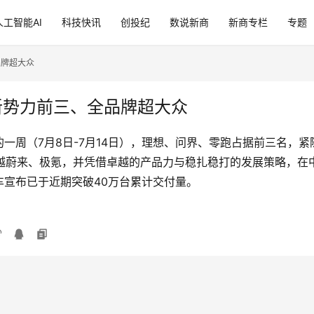
人工智能AI
科技快讯
创投纪
数说新商
新商专栏
专题
品牌超大众
新势力前三、全品牌超大众
一周（7月8日-7月14日），理想、问界、零跑占据前三名，
超越蔚来、极氪，并凭借卓越的产品力与稳扎稳打的发展策略，
宣布已于近期突破40万台累计交付量。