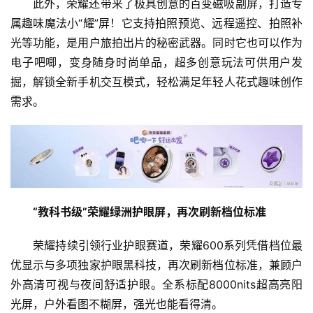
此外，荣耀还带来了极具创意的百变磁吸副屏，打造专
科
属趣味魔法小“耀”屏！它支持拍照预览、远程遥控、拍照补
技
光等功能，是用户旅拍出片的秘密武器。同时它也可以作为
快
讯
电子吧唧，变身随身时尚单品，超多创意玩法可供用户发
掘，解锁全新手机交互模式，轻松满足年轻人花式趣味创作
创
需求。
投
纪
数
说
新
“教科书级”荣耀绿洲护眼屏，再次刷新档位标准
商
荣耀持续引领行业护眼赛道，荣耀600系列凭借档位最
新
优显示与多项独家护眼黑科技，再次刷新档位标准，兼顾户
商
外高清可视与夜间舒适护眼。全系标配8000nits超高亮阳
专
光屏，户外看图不糊屏，强光也能看得清。
栏