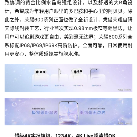
致协调的黄金比例水晶岛镜组设计，以及舒适的大R角设
计，希望成为年轻用户眼里的多巴胺和手心里的阿贝贝。除
此之外，荣耀600系列正面也做了全新设计，凭借荣耀自研
天际线封装工艺，行业首次实现0.98mm极窄等距黑边，让
用户可以追剧游戏更自由，美到毫无边界；荣耀600系列全
系标配IP68/IP69/IP69K高阶防护，全面可靠，日常使用耐
用更安心，整体质感媲美旗舰水准。
超级4K实况神机，1234K，4K Live超清超OK