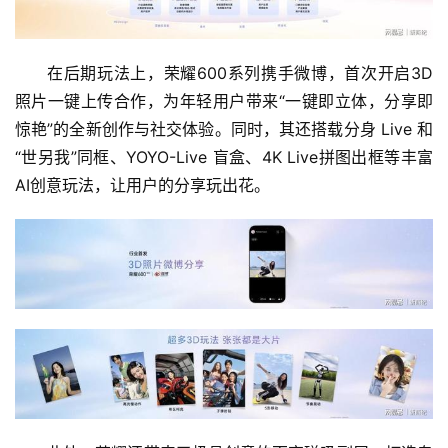
首
页
在后期玩法上，荣耀600系列携手微博，首次开启3D
照片一键上传合作，为年轻用户带来“一键即立体，分享即
新
惊艳”的全新创作与社交体验。同时，其还搭载分身 Live 和
商
业
“世另我”同框、YOYO-Live 盲盒、4K Live拼图出框等丰富
AI创意玩法，让用户的分享玩出花。
5
G
人
工
智
能
A
I