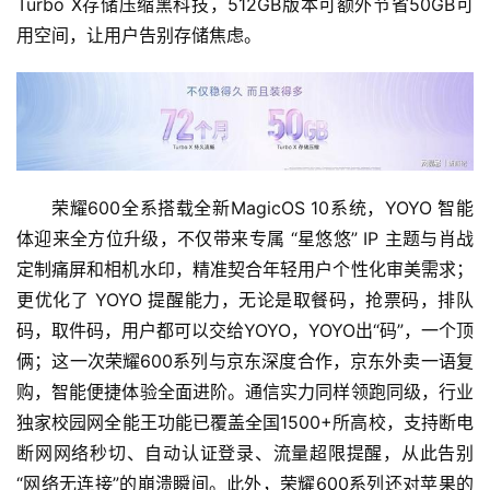
Turbo X存储压缩黑科技，512GB版本可额外节省50GB可
用空间，让用户告别存储焦虑。
荣耀600全系搭载全新MagicOS 10系统，YOYO 智能
体迎来全方位升级，不仅带来专属 “星悠悠” IP 主题与肖战
定制痛屏和相机水印，精准契合年轻用户个性化审美需求；
更优化了 YOYO 提醒能力，无论是取餐码，抢票码，排队
码，取件码，用户都可以交给YOYO，YOYO出“码”，一个顶
俩；这一次荣耀600系列与京东深度合作，京东外卖一语复
购，智能便捷体验全面进阶。通信实力同样领跑同级，行业
独家校园网全能王功能已覆盖全国1500+所高校，支持断电
断网网络秒切、自动认证登录、流量超限提醒，从此告别
“网络无连接”的崩溃瞬间。此外，荣耀600系列还对苹果的