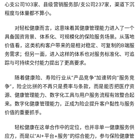
心支公司103家、县级营销服务部/支公司237家，渠道下沉
程度与体量都不算小。
对轻松健康而言，这意味着其健康管理能力进入了一个
首
具备国资背景、体系化、可规模化的保险服务场景。从落地
页
价值看，这类机构客户带来的是相对稳定、可复制的B端服
务需求；但另一面，进入这样的体系也对服务标准化、可追
新
踪与可持续交付能力提出了更高要求。
商
业
随着健康险、寿险行业从”产品竞争”加速转向”服务竞
争”，险企比拼的不再只是费率与条款，而是能否把医疗资
5
源、健康管理能力、数字化工具与用户服务流程有效整合起
G
来。数字化健康管理能力，正成为险企提升客户黏性与服务
价值的重要抓手。
人
工
轻松健康在这单合作中的定位，也并非单一健康服务供
智
能
应方，而是以”AI+平台+服务”的综合能力，参与保险健康管