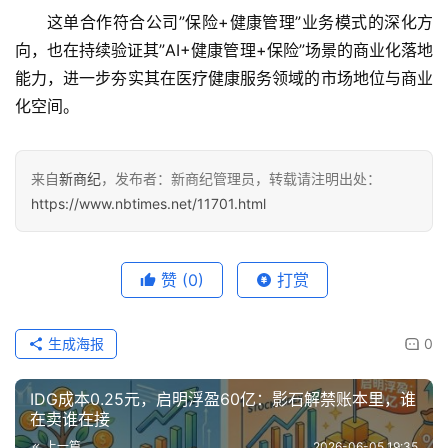
新
这单合作符合公司”保险+健康管理”业务模式的深化方
商
专
向，也在持续验证其”AI+健康管理+保险”场景的商业化落地
栏
能力，进一步夯实其在医疗健康服务领域的市场地位与商业
化空间。
专
题
来自
新商纪
，发布者：新商纪管理员，转载请注明出处：
https://www.nbtimes.net/11701.html
赞
(0)
打赏
生成海报
0
IDG成本0.25元，启明浮盈60亿：影石解禁账本里，谁
在卖谁在接
上一篇
2026-06-05 19:35