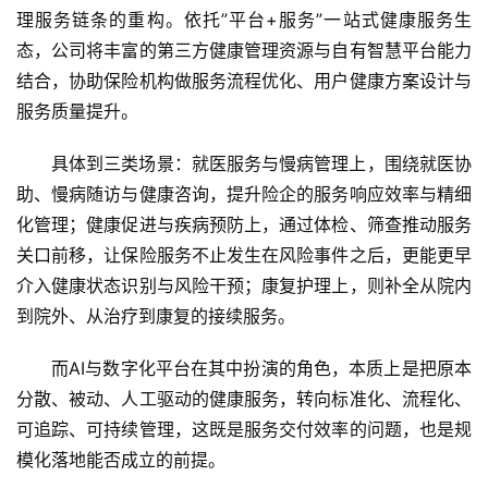
A
理服务链条的重构。依托”平台+服务”一站式健康服务生
I
态，公司将丰富的第三方健康管理资源与自有智慧平台能力
结合，协助保险机构做服务流程优化、用户健康方案设计与
科
服务质量提升。
技
快
具体到三类场景：就医服务与慢病管理上，围绕就医协
讯
助、慢病随访与健康咨询，提升险企的服务响应效率与精细
化管理；健康促进与疾病预防上，通过体检、筛查推动服务
创
关口前移，让保险服务不止发生在风险事件之后，更能更早
投
介入健康状态识别与风险干预；康复护理上，则补全从院内
纪
到院外、从治疗到康复的接续服务。
数
而AI与数字化平台在其中扮演的角色，本质上是把原本
说
分散、被动、人工驱动的健康服务，转向标准化、流程化、
新
可追踪、可持续管理，这既是服务交付效率的问题，也是规
商
模化落地能否成立的前提。