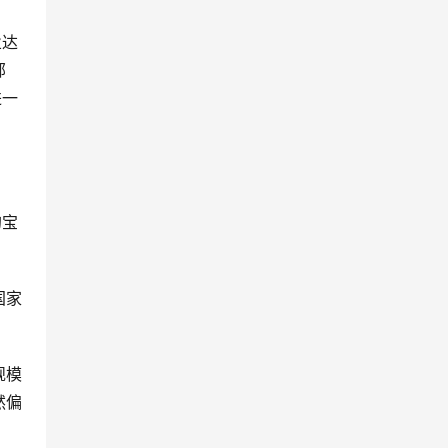
业达
部
进一
的宝
国家
规模
然偏