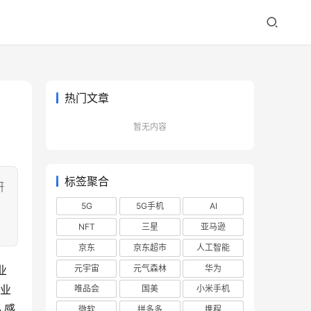
热门文章
暂无内容
标签聚合
研
5G
5G手机
AI
NFT
三星
亚马逊
京东
京东超市
人工智能
元宇宙
元气森林
华为
业
企业
唯品会
国美
小米手机
人感
微软
拼多多
携程