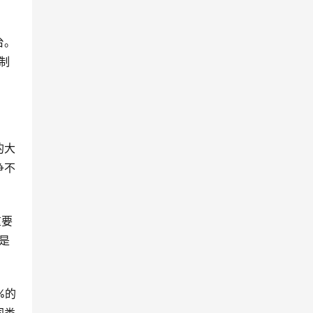
台。
制
的大
争不
重要
是
%的