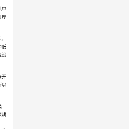
风中
可厚
示，
中低
至没
去开
所以
模
深耕