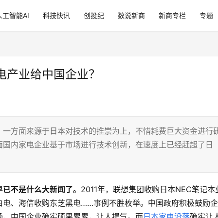
人工智能AI
科技快讯
创投纪
数说新商
新商专栏
专题
电产业给中国企业？
，一方面来源于日本对技术的推崇为上，不惜耗费巨大资金进行
面国内家电企业基于市场进行技术创新，在速度上已经赶超了日
早已不是什么大新闻了。
2011年，联想集团收购日本NEC笔记本
白电、海信收购东芝黑电……事例不胜枚举。中国政府积极鼓励
场，中国企业确实硕果累累，让人提气。而
日本家电没落
确实让