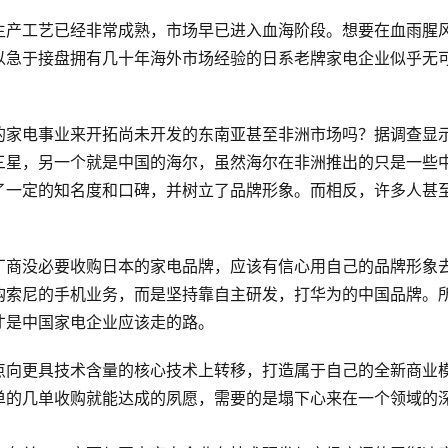
生产工艺已经非常成熟，市场早已进入血海阶段。想要在血雨腥
以急于接盘拥有几十年海外市场经验的日系老牌家电企业似乎无
的家电事业来开拓尚未开发的东南亚甚至非洲市场吗？据调查显
三星，另一个就是中国的海尔，虽然海尔在非洲推出的只是一些
了一定的知名度和口碑，并树立了品牌形象。而相反，许多人甚
厂商没必要收购日本的家电品牌，应该有信心用自己的品牌形象
购索尼的手机业务，而是坚持靠自主研发，打华为的中国品牌。
才是中国家电企业应该走的路。
点向更具技术含量的核心技术上转移，打造属于自己的全新商业
单的几单收购就能达成的夙愿，需要的是塌下心来在一个领域的