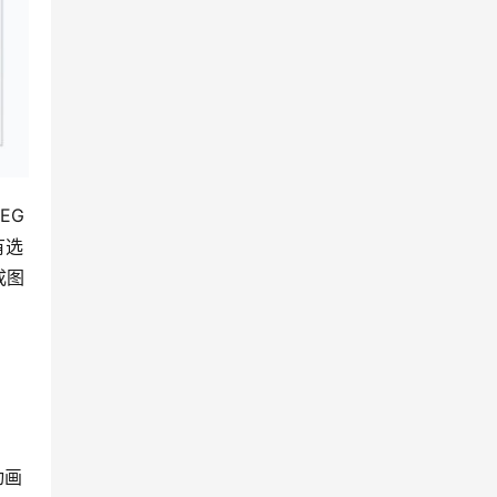
EG 
有选
成图
。
动画