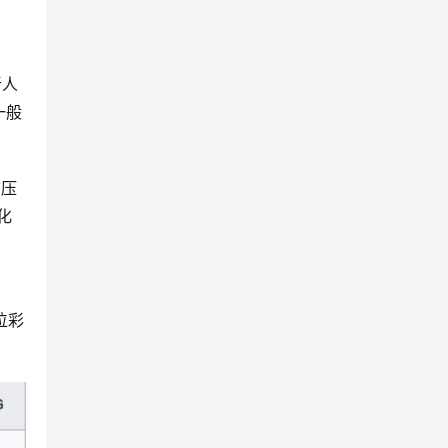
一般
前压
化
位彩