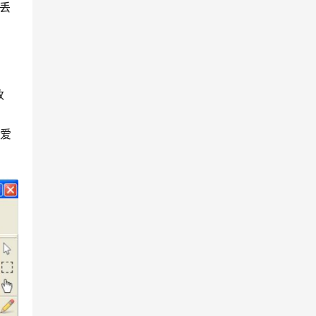
息丢
改
影爱