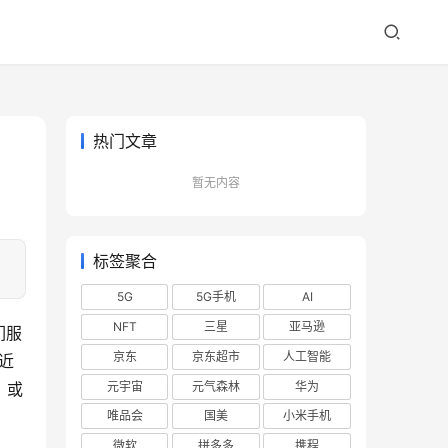
热门文章
暂无内容
标签聚合
5G
5G手机
AI
NFT
三星
亚马逊
们服
京东
京东超市
人工智能
最近
元宇宙
元气森林
华为
，或
唯品会
国美
小米手机
微软
拼多多
携程