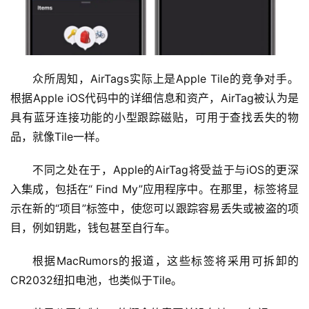
新
商
业
众所周知，AirTags实际上是Apple Tile的竞争对手。
5
根据Apple iOS代码中的详细信息和资产，AirTag被认为是
G
具有蓝牙连接功能的小型跟踪磁贴，可用于查找丢失的物
品，就像Tile一样。
人
工
不同之处在于，Apple的AirTag将受益于与iOS的更深
智
入集成，包括在“ Find My”应用程序中。在那里，标签将显
能
示在新的“项目”标签中，使您可以跟踪容易丢失或被盗的项
A
目，例如钥匙，钱包甚至自行车。
I
根据MacRumors的报道，这些标签将采用可拆卸的
科
CR2032纽扣电池，也类似于Tile。
技
快