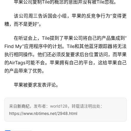
苹果公司复制Tile的概念的意图并没有被Tile忽视。
讯
该公司周三告诉国会小组，苹果的反竞争行为“变得更
创
糟，而不是更好”。
投
纪
在听证会上，Tile提到了苹果公司将自己的产品集成到“ 
Find My”应用程序中的计划。Tile和其他蓝牙跟踪器将无法
数
执行相同操作。他们还必须反复要求后台位置访问，而苹果
说
的AirTags可能不会。苹果拥有自己的平台，这给苹果自己
新
的产品带来了优势。
商
苹果被要求发表评论。
新
商
专
来自
新商纪
，发布者：world128，转载请注明出处：
栏
https://www.nbtimes.net/2948.html
专