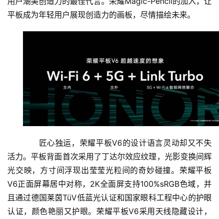
用户潮美创造力的最佳代言。荣耀Magic-Pencil的加入，让
平板成为年轻用户展现创造力的画板，尽情描绘未来。
匠心独运，荣耀平板V6的设计语言灵动却又不失
活力。平板背面首次采用了丁达尔效应纹理，光影变换间辉
光交映，方寸间浮现出莹莹光粒间的奇妙碰撞。荣耀平板
V6正面屏幕居中对称，2K全面屏支持100%sRGB色域，并
且通过德国莱茵TüV低蓝光认证和国家眼科工程中心的护眼
认证，颜色艳丽又护眼。荣耀平板V6采用天线隐藏设计，