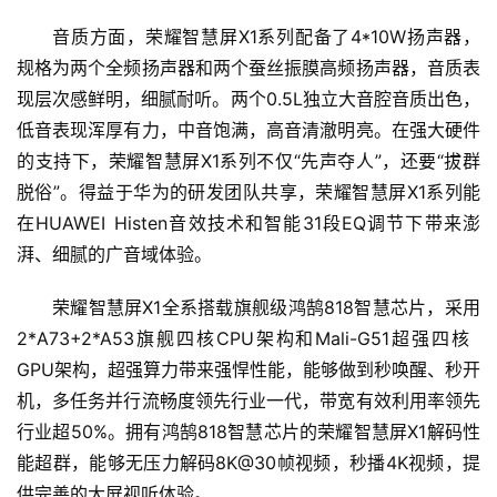
音质方面，荣耀智慧屏X1系列配备了4*10W扬声器，
规格为两个全频扬声器和两个蚕丝振膜高频扬声器，音质表
现层次感鲜明，细腻耐听。两个0.5L独立大音腔音质出色，
低音表现浑厚有力，中音饱满，高音清澈明亮。在强大硬件
的支持下，荣耀智慧屏X1系列不仅“先声夺人”，还要“拔群
脱俗”。得益于华为的研发团队共享，荣耀智慧屏X1系列能
在HUAWEI Histen音效技术和智能31段EQ调节下带来澎
湃、细腻的广音域体验。
荣耀智慧屏X1全系搭载旗舰级鸿鹄818智慧芯片，采用
2*A73+2*A53旗舰四核CPU架构和Mali-G51超强四核
GPU架构，超强算力带来强悍性能，能够做到秒唤醒、秒开
机，多任务并行流畅度领先行业一代，带宽有效利用率领先
行业超50%。拥有鸿鹄818智慧芯片的荣耀智慧屏X1解码性
能超群，能够无压力解码8K@30帧视频，秒播4K视频，提
供完善的大屏视听体验。