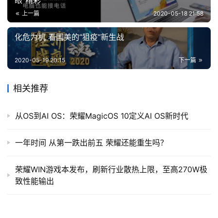
眼”精彩
上一篇
2020-05-18 21:58
化危为机 看国美的“狙疫”新生战
2020-05-19 20:15
下一篇
相关推荐
从OS到AI OS：荣耀MagicOS 10定义AI OS新时代
一年时间 从第一跌出前五 荣耀还能重生吗？
荣耀WIN游戏本发布，刷新行业散热上限，至高270W极
致性能输出