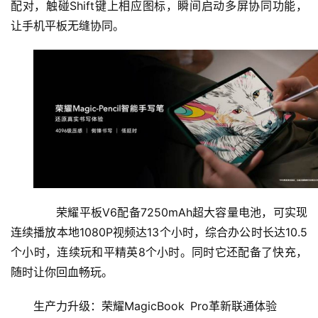
商
配对，触碰Shift键上相应图标，瞬间启动多屏协同功能，
专
让手机平板无缝协同。
栏
专
题
荣耀平板V6配备7250mAh超大容量电池，可实现
连续播放本地1080P视频达13个小时，综合办公时长达10.5
个小时，连续玩和平精英8个小时。同时它还配备了快充，
随时让你回血畅玩。
生产力升级：荣耀MagicBook Pro革新联通体验