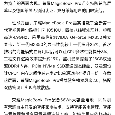
为宽广的画面表现。荣耀MagicBook Pro还支持防眩光屏
幕以及德国莱茵无频闪认证，充分缓解用户的用眼疲劳。
性能方面，荣耀MagicBook Pro最高搭载了全新第十
代智能英特尔酷睿? i7-10510U，四核八线程处理器，睿频
高达4.9GHz，采用高性能NVIDIA GeForce MX350独立
显卡，新一代MX350的显卡性能较上一代提升25%。首次
推出的高能模式在调用以后可以让CPU多核性能提升8%，
工程文件渲染效率提升约15%。整机最高搭载了16GB双通
道DDR4内存，PCIe NVMe SSD高速固态硬盘，双通道设
计CPU与内存之间传输速率对比单通道内存提升一倍。在散
热层面，荣耀MagicBook Pro搭载鲨鱼鳍双风扇2.0，搭配
双热管设计实现高效散热。
荣耀MagicBook Pro配备56Wh大容量电池，同时拥
有荣耀自主开发的智能家电技术，支持智能省电管理、智能
进程管理和后台闲置进程冻结方案，能够为用户的移动办