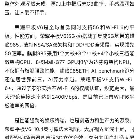
整体外观浑然天成，再加上中框后壳G3曲率，手感温润如
玉，让人爱不释手。
首
荣耀平板V6是全球首款同时支持5G和Wi-Fi 6的平
页
板。性能方面，荣耀平板V6(5G版)搭载了集成5G基带的麒
麟985，支持NSA/SA双架构和TDD/FDD全频段，实现领先
新
5G速率。麒麟985采用1个大核+3个中核+4个小核三档能
商
效架构CPU、8核Mali-G77 GPU和华为达芬奇架构NPU，
业
不仅拥有旗舰强劲性能，麒麟985ETH AI benchmark跑分
还位居世界前三，AI算力卓越。荣耀平板V6支持Wi-Fi
5
6+，通过了泰尔实验室Wi-Fi 6的权威认证，频宽更大，最
G
大理论连接速率达到2400Mbps，是目前已上市Wi-Fi6平
板速率的两倍。
人
工
是性能强劲的娱乐终端，也是创造力和生产力的源泉。
智
荣耀平板V6 10.4英寸微边大视野，大屏视界沉浸十足，同
能
A
时配备四扬声器四声道3D立体音效，充分为用户打造大屏