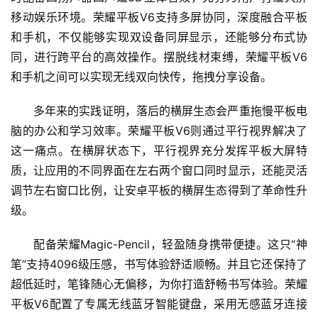
I
移动娱乐环境。荣耀平板V6支持多屏协同，深度融合平板
和手机，不仅能够实现双设备同屏显示，还能够分布式协
科
同，进行跨平台的高效操作。摆脱线材束缚，荣耀平板V6
技
和手机之间可以实现无线双向快传，拖拽分享设备。
快
讯
多年来的实践证明，落后的横屏生态会严重拖慢平板电
脑的办公和学习效率。荣耀平板V6则通过平行视界解决了
创
这一痛点。在横屏状态下，平行视界充分发挥平板大屏特
投
质，让应用的不同界面在左右两个窗口同时显示，还能灵活
纪
调节左右窗口比例，让安卓平板的横屏生态得到了革命性升
级。
数
说
配备荣耀Magic-Pencil，轻盈随身携带便捷。这只“神
新
笔”支持4096级压感，书写体验舒适顺畅。并且它还保持了
商
超低延时，笔锋随心无偏移，为你打造舒畅书写体验。荣耀
平板V6配置了专属无线蓝牙智能键盘，采用无感蓝牙连接
新