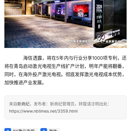
新
商
新
商
专
栏
　　海信透露，将在5年内与行业分享1000项专利，还
专
将在青岛启动激光电视生产线扩产计划，明年产能将翻番，
题
同时，在海外投产激光电视。彻底发挥激光电视成本优势，
加快推进产业发展。
来自
新商纪
，发布者：新商纪管理员，转载请注明出处：
https://www.nbtimes.net/3359.html