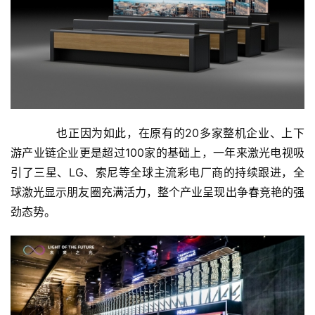
人
工
智
能
A
I
科
　　也正因为如此，在原有的20多家整机企业、上下
技
游产业链企业更是超过100家的基础上，一年来激光电视吸
快
引了三星、LG、索尼等全球主流彩电厂商的持续跟进，全
讯
球激光显示朋友圈充满活力，整个产业呈现出争春竞艳的强
劲态势。
创
投
纪
数
说