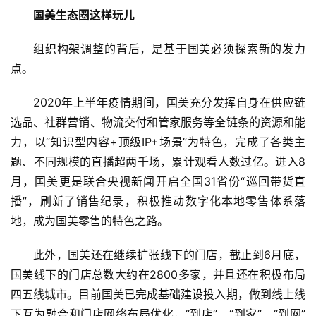
国美生态圈这样玩儿
组织构架调整的背后，是基于国美必须探索新的发力
点。
2020年上半年疫情期间，国美充分发挥自身在供应链
首
选品、社群营销、物流交付和管家服务等全链条的资源和能
页
力，以“知识型内容+顶级IP+场景”为特色，完成了各类主
题、不同规模的直播超两千场，累计观看人数过亿。进入8
新
月，国美更是联合央视新闻开启全国31省份“巡回带货直
商
业
播”，刷新了销售纪录，积极推动数字化本地零售体系落
地，成为国美零售的特色之路。
5
此外，国美还在继续扩张线下的门店，截止到6月底，
G
国美线下的门店总数大约在2800多家，并且还在积极布局
四五线城市。目前国美已完成基础建设投入期，做到线上线
人
工
下互为融合和门店网络布局优化，“到店”、“到家”、“到网”