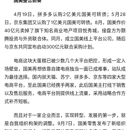
国美整合前奏
4月19日，拼多多认购2亿美元国美可转债；5月28
日，京东集团又认购了1亿美元国美可转债。8月，国美作价
40亿元卖掉了旗下知名商业地产项目悦秀城，接盘方为颢
腾投资与外资联合体。同月，成立国美线上平台公司，随后
与京东共同宣布启动300亿元联合采购计划。
电商这块大蛋糕已被少数几个大平台把控，形成一定入
场壁垒，国美再想依靠自建电商独当一面已成难事，站队成
为最佳选择。国内就天猫、苏宁、拼多多、京东等四家大型
电商平台，至此国美已经携手两家，此后国美主打线下销售
以及售后服务，电商平台则提供线上流量，采用战略合作方
式补齐短板。
而且对于一家企业而言，实现转型、发展的第一步，就
是自我组织构架的调整。9月7日，国美零售发布了新组织