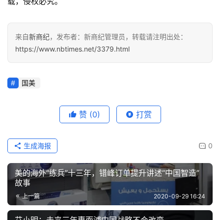
载，侵权必究。
来自
新商纪
，发布者：新商纪管理员，转载请注明出处：
https://www.nbtimes.net/3379.html
国美
赞
(0)
打赏
生成海报
0
美的海外“练兵”十三年，错峰订单提升讲述“中国智造”
故事
上一篇
2020-09-29 16:24
艾小明：未来三年惠而浦中国战略不会改变