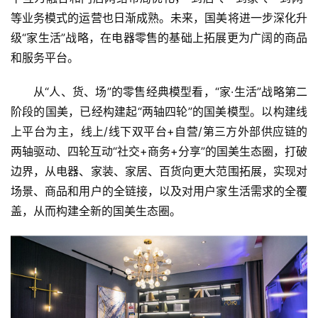
智
等业务模式的运营也日渐成熟。未来，国美将进一步深化升
能
级“家生活”战略，在电器零售的基础上拓展更为广阔的商品
A
和服务平台。
I
从“人、货、场”的零售经典模型看，“家·生活”战略第二
科
阶段的国美，已经构建起“两轴四轮”的国美模型。以构建线
技
上平台为主，线上/线下双平台+自营/第三方外部供应链的
快
两轴驱动、四轮互动“社交+商务+分享”的国美生态圈，打破
讯
边界，从电器、家装、家居、百货向更大范围拓展，实现对
场景、商品和用户的全链接，以及对用户家生活需求的全覆
创
投
盖，从而构建全新的国美生态圈。
纪
数
说
新
商