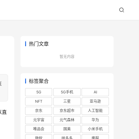
热门文章
暂无内容
标签聚合
直
5G
5G手机
AI
NFT
三星
亚马逊
京东
京东超市
人工智能
以直
元宇宙
元气森林
华为
唯品会
国美
小米手机
微软
拼多多
携程