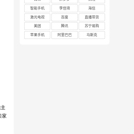
智能手机
李佳琦
海信
激光电视
百度
直播带货
美团
腾讯
苏宁易购
苹果手机
阿里巴巴
马斯克
池主
卖家