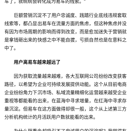
车了，就统统会转化成为易车的线索。”
巨额营销沉淀不了用户忠诚度、践踏行业底线违规套取
线索等，都凸显出易车在流量方面的焦虑，但这种焦虑并没
有因为市场周期的影响而得到改变，而是愈加迷失于营销就
是拿钱砸出来的快感之中不能自拔，亏损自然也是在意料之
中了。
首
页
用户离易车越来越远了
新
因为获取流量越来越难，各大互联网公司纷纷改变获客
商
路径，以希望为企业可持续发展提供动能。这个从目前电商
业
企业纷纷角力下沉市场、私域流量精细化运营越来越受企业
重视等都能看的出来，在蓝海中寻求增量，在红海中寻求存
5
量沉淀。但易车在这方面做得却很一般，这个从上述第三方
G
分析机构统计的月活跃用户数就能看的出来。
人
为什么砸重金却吸引不了忠诚用户的沉淀呢？我觉得有