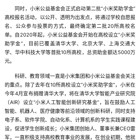
同时，小米公益基金会正式启动第二批“小米奖助学金”
高校报名活动，以公开、透明为出发点，将通过学校自愿报
名、公众参与投票的方式，最终确定第二批20所高校名
首
单。自2020年起，小米公益基金会开始在高校设立“小米奖
页
助学金”，目前已覆盖清华大学、北京大学、上海交通大
学、华中科技大学等首批10所高校，总资助金额达5000万
新
商
元。
业
科研、教育领域一直是小米集团和小米公益基金会关注
的重点。除了去年在10所高校设立“小米奖助学金”，小米在
5
G
今年4月宣布捐赠清华大学，将在清华大学智能产业研究院
（AIR）设立“小米人工智能创新研究基金”，旨在鼓励人工
人
智能、机器人、医疗健康等前沿领域的创新科研，同时支持
工
电子系、软件学院、自动化系、计算机系的学生实践课程建
智
设，促进学生创新成长；小米集团创始人、董事长兼CEO雷
能
军，一直积极支持高校教育事业的发展，在创业初期，他就