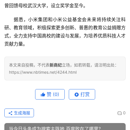
A
曾回馈母校武汉大学，设立奖学金至今。
I
据悉，小米集团和小米公益基金会未来将持续关注科
科
研、教育领域，积极探索更多创新、普惠的教育公益捐赠方
技
式，全力支持中国高校的建设与发展，为培养优质科技人才
快
讯
贡献力量。
创
本文来自投稿，不代表
新商纪
立场，如若转载，请注明出处：
投
https://www.nbtimes.net/4244.html
纪
数
赞
(0)
打赏
说
新
商
生成海报
0
新
当今日头条成为搜索主阵地 百度败在了哪里？