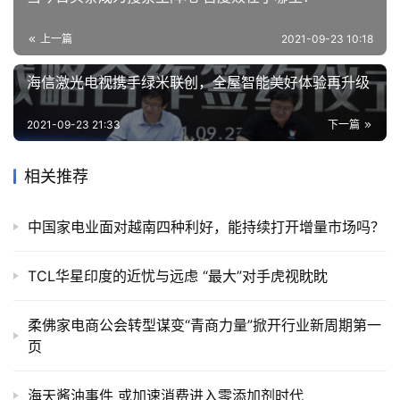
商
专
上一篇
2021-09-23 10:18
栏
海信激光电视携手绿米联创，全屋智能美好体验再升级
专
题
2021-09-23 21:33
下一篇
相关推荐
中国家电业面对越南四种利好，能持续打开增量市场吗？
TCL华星印度的近忧与远虑 “最大”对手虎视眈眈
柔佛家电商公会转型谋变“青商力量”掀开行业新周期第一
页
海天酱油事件 或加速消费进入零添加剂时代