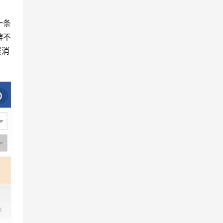
一条
牌不
慢消