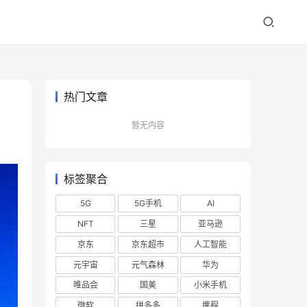
热门文章
暂无内容
标签聚合
5G
5G手机
AI
NFT
三星
亚马逊
京东
京东超市
人工智能
元宇宙
元气森林
华为
唯品会
国美
小米手机
微软
拼多多
携程