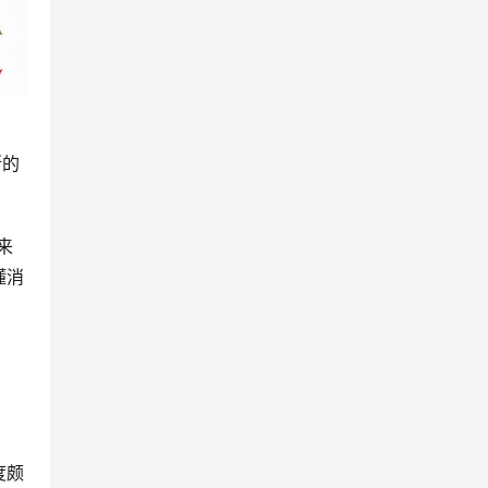
斯的
来
懂消
。
度颇