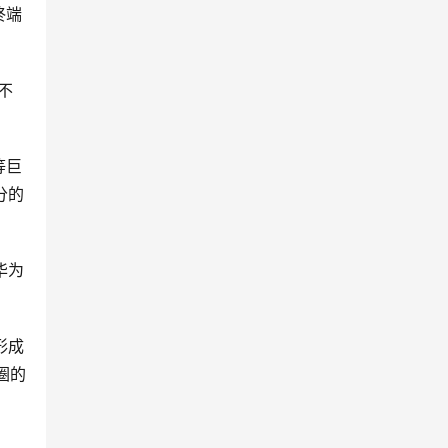
终端
不
等巨
分的
华为
形成
圈的