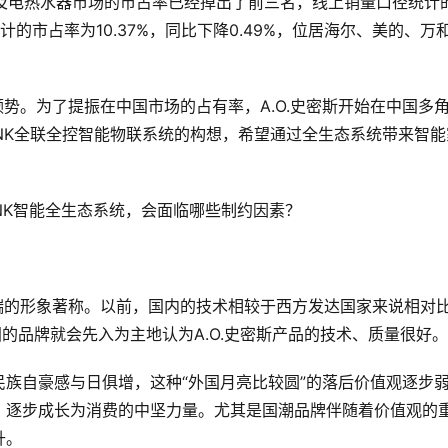
热水器及电热水器市场的市占率已经掉出了前三名，线上销量口径统计
统计的市占率为10.37%，同比下降0.49%，位居海尔、美的、万
颓势。为了提振在中国市场的占有率，A.O.史密斯开始在中国多
-LINK全联全控智能物联系统的构想，希望通过全生态系统带来智能
LINK智能全生态系统，会面临哪些制约因素？
高端的形象著称。以前，国内的技术相较于西方发达国家来说相对
的品牌就会先入为主地认为A.O.史密斯产品的技术、质量很好。
族自豪感与日俱增，这种“外国月亮比较圆”的落后价值观逐步
，逐步成长为消费的中坚力量。尤其是国潮品牌伴随着价值观的
升。