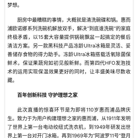
快
梦想。
讯
厨房中最糟糕的事情，大概就是清洗碗碟和锅。惠而
创
浦欧诺娜系列洗碗机解放双手，解决“到底谁洗碗”的家庭
投
终极矛盾，以15套大容量提供锅碗飘盆一起搞定的餐后
纪
清洁方案。另一款黑科技产品冻龄Ultra冰箱是灵活、妥
善储存食物的得力助手。冻龄Ultra冰箱搭载活氧除菌保
数
鲜术，保证果蔬宛如初见般新鲜。而第四代HFO发泡技
说
新
术的运用实现保温效果更好的同时，让丰盛美味尽数收
商
藏。
百年创新科技 守护理想之家
新
商
此次直播的惊喜环节是为即将110岁惠而浦品牌庆
专
栏
生。致力于为用户构建理想之家的惠而浦，从1911年发明
了世界上第一台电动绞纽式洗衣机，到1949年研发出世
专
界上第一台对开门冰箱，再到1969年为“阿波罗11号”登月