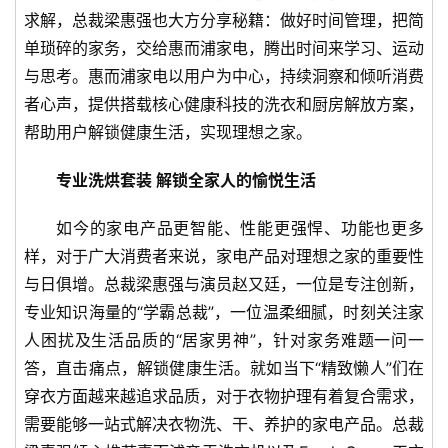
求解，总裁梁惠强也大方分享秘籍：做好时间管理，把简
单琐碎的家务，交给惠而浦家电，腾出时间来学习、运动
与思考。惠而浦家电以用户为中心，持续洞察和倾听消费
者心声，提供搭载核心健康科技的洗衣和厨房解放方案，
帮助用户解锁健康生活，实现理想之家。
专业洗烘套装 解锁全家人的愉悦生活
如今的家电产品更智能、性能更强悍、功能也更多
样，对于广大消费者来说，家电产品对理想之家的重要性
与日俱增。总裁梁惠强与演员赵又廷，一位是专注创新，
专业知识海量的“学霸总裁”，一位温柔细腻，时刻关注家
人困扰及生活品质的“居家男神”，针对家务难题一问一
答，直击痛点，解锁健康生活。就如当下“精致懒人”们在
穿衣方面越来越追求品质，对于衣物护理有着复合需求，
首
需要能够一站式解决衣物洗、干、养护的家电产品。总裁
页