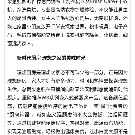
梁惠强倾心推荐惠而浦帝王洗衣机以及Fresh Care+干衣
机，净洗柔烘，专业级高端衣物护理体验，不仅能让男主
新
人的昂贵西装、女主人羊毛裙放心洗烘，无变形忧虑，还
商
能让家里小朋友放开手脚去探索世界，积木玩具、电子产
业
品、毛绒布偶都能交给帝王洗衣机静态除菌，让病毒、细
菌远离家人。
5
G
新时代厨房 理想之家的美味时光
人
理想厨房是理想之家必不可缺少的一部分，正是因为
工
理想厨房，家人才拥有更多动力、时间和热情去探索理想
智
生活。总裁梁惠强在直播间向赵又廷安利起惠而浦新时代
能
A
厨房。重磅推荐W3系列嵌入式微蒸烤产品，这套颜值超
I
高，搭载智能便捷程序的厨电产品是一套“懂”消费者的
“厨房神器”，就如赵又廷顾虑的不太会做饭、油烟问题
科
等，通过搭载智能便捷程序，热风对流、高温蒸汽功能，
技
实现无油烟熏扰，轻松做出健康美食，让小白变大厨不是