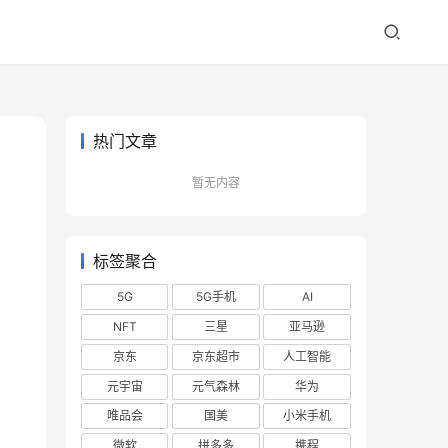
热门文章
暂无内容
标签聚合
5G
5G手机
AI
NFT
三星
亚马逊
京东
京东超市
人工智能
元宇宙
元气森林
华为
唯品会
国美
小米手机
微软
拼多多
携程