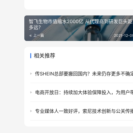
惠而浦中国作为惠而浦全球七大研发中心之一
底蕴是高端品牌不可或缺的要素。
与欧派合作，是惠而浦中国模式更加多元化
新，将产品销售前置到高端家居场景，助力开启
前置正成为一种商业现象和营销模式。比如
要组织形式。
从消费场景看，未来相当长一段时期内，产
品牌商而言，这是直接触达消费者，是销售多元
先知先觉者，已经迈出了第一步。一如惠而
本文原创于蓝科技 未经授权任何网站及平台
本文来自投稿，不代表
新商纪
立场，如若转载，请注明出处：ht