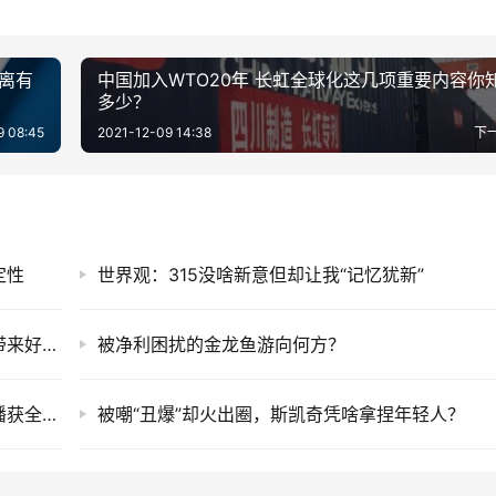
、拥有全球领先的工业4.0工厂以及国家级工业设计中心等，这
的诠释。此次与欧派家居携手合作是惠而浦中国市场销售的渠道
一站式购物的家居渠道新模式。
商超会员店和社区便利店，前置正成为减少中间环节、透明消费
品销售前置是大势所趋。除了给消费者提供更加完善的服务以外
化有益而必要的补充。
浦中国与欧派的合作，正成为中国高端家居跨界合作的范本。
不得转载 侵权必究。
tps://www.nbtimes.net/4624.html