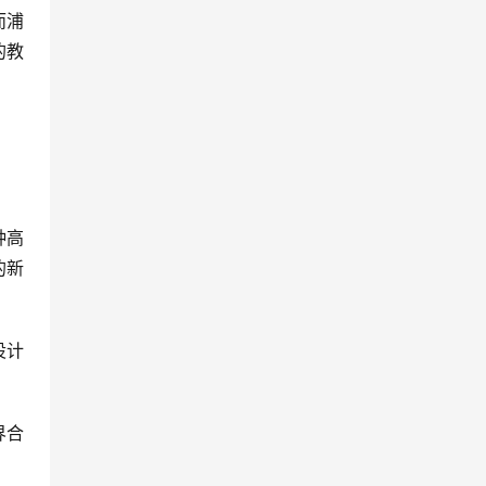
而浦
的教
种高
的新
设计
界合