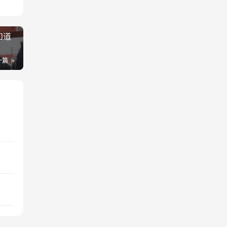
些
创
的重
，对