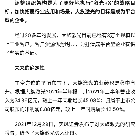
快
调整组织架构是为了更好地执行“激光+X”的战略目
讯
标，加快拓展行业应用和场景，大族激光的目标是成为平台
型的企业。
创
投
经过20多年的发展，大族激光目前已经有3万个规模以
纪
上工业客户，客户资源优势明显，为打造成平台型企业提供
了坚实的基础。
数
说
未来的确定性
新
商
在全方位的举措布置下，大族激光的业绩也是稳中有
升。根据大族激光2021年半年报，其2021年上半年营业收
新
入为74.86亿元，较上一年同期增长45.08%；归属于上市公
商
司股东的净利润8.88亿元，较上一年同期增长42.50%。
专
栏
2021年12月29日，天风证券发布了对大族激光的研究
报告，给予了大族激光买入评级。
专