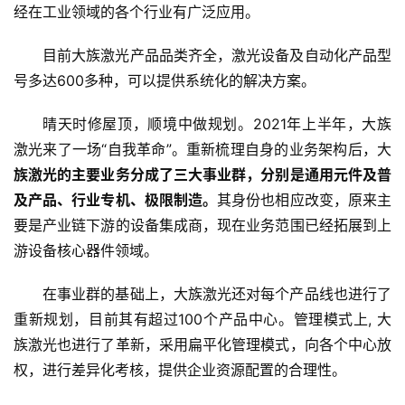
经在工业领域的各个行业有广泛应用。
新
目前大族激光产品品类齐全，激光设备及自动化产品型
商
号多达600多种，可以提供系统化的解决方案。
业
晴天时修屋顶，顺境中做规划。2021年上半年，大族
5
激光来了一场“自我革命”。重新梳理自身的业务架构后，大
G
族激光的主要业务分成了三大事业群，分别是通用元件及普
及产品、行业专机、极限制造。
其身份也相应改变，原来主
人
要是产业链下游的设备集成商，现在业务范围已经拓展到上
工
游设备核心器件领域。
智
能
在事业群的基础上，大族激光还对每个产品线也进行了
A
I
重新规划，目前其有超过100个产品中心。管理模式上, 大
族激光也进行了革新，采用扁平化管理模式，向各个中心放
科
权，进行差异化考核，提供企业资源配置的合理性。
技