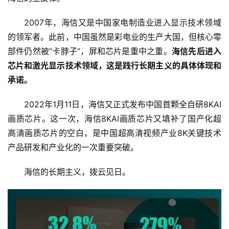
2007年，海信又是中国家电制造业进入显示技术领域
的领军者。此前，中国虽然是彩电业的生产大国，但核心零
部件仍然被“卡脖子”，屏和芯片是重中之重。
海信先后进入
芯片和激光显示技术领域，这是践行长期主义的具体体现和
承诺。
2022年1月11日，海信又正式发布中国首颗全自研8KAI
画质芯片。这一次，海信8KAI画质芯片又填补了国产化超
高清画质芯片的空白，是中国超高清视频产业8K关键技术
产品研发和产业化的一次重要突破。
海信的长期主义，拨云见日。