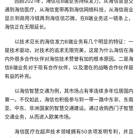
回顾2021年，海信在B端业务持续发力，从海信智慧交
通到海信医疗，从海信宽带再到海信网络科技，从海信商业
显示到商用冷链再到海信信芯微，在B端业务这一链条上，
海信正在无限延长。
以技术见长的海信发力B端业务有几个明显的特征：一
是技术驱动，对技术的追求无限完美，这是为什么海信在海
内外很多合作伙伴对海信技术赞誉有加的根本原因。二是海
信B端业务对于现有合作伙伴，以及潜在的战略合作伙伴是
有益的补充。
以海信智慧交通为例，其市场占有率连续多年位居国内
第一。不仅如此，海信也积极参与到一带一路中东非、东南
亚、中东、非洲国家的智慧交通建设。通过收购西门子智慧
交通业务，从而进入欧美市场。
海信医疗在超声技术领域拥有50余项发明专利，并且