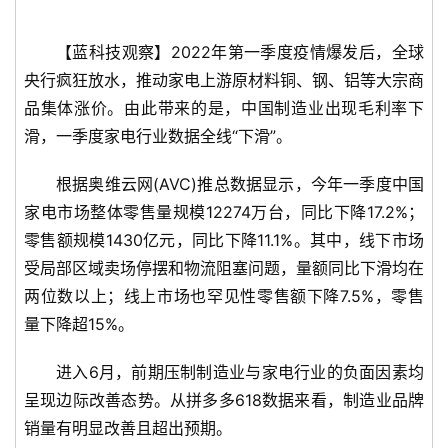
【蓝科技观察】2022年第一季度疫情爆发后，全球
央行疯狂放水，推动家电上游原材料铜、钢、铝等大宗商
品集体涨价。由此带来的是，中国制造业出现毛利率下
滑，一季度家电行业数据全线“下滑”。
根据奥维云网(AVC)推总数据显示，今年一季度中国
家电市场整体零售量规模12274万台，同比下降17.2%；
零售额规模1430亿元，同比下降11.1%。其中，线下市场
受局部区域卖场停摆和物流阻塞问题，量额同比下滑均在
两位数以上；线上市场也罕见性零售额下降7.5%，零售
量下降超15%。
进入6月，前期压制制造业与家电行业的负面因素均
呈现边际改善态势。从拼多多618数据来看，制造业品牌
销量有明显改善且超出预期。