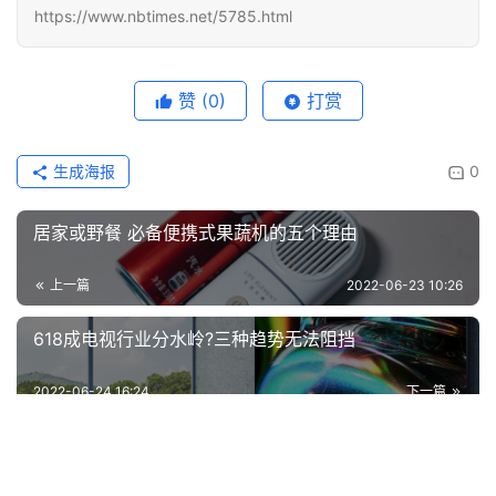
https://www.nbtimes.net/5785.html
赞
(0)
打赏
生成海报
0
居家或野餐 必备便携式果蔬机的五个理由
上一篇
2022-06-23 10:26
618成电视行业分水岭?三种趋势无法阻挡
2022-06-24 16:24
下一篇
相关推荐