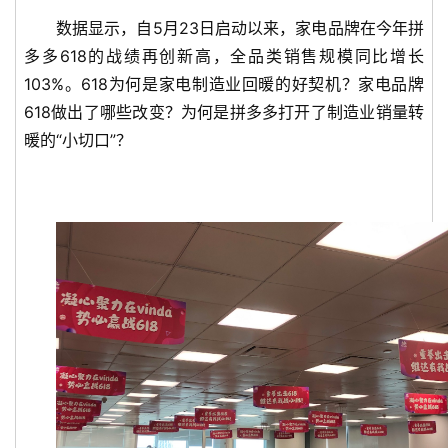
数据显示，自5月23日启动以来，家电品牌在今年拼
多多618的战绩再创新高，全品类销售规模同比增长
103%。618为何是家电制造业回暖的好契机？家电品牌
618做出了哪些改变？为何是拼多多打开了制造业销量转
暖的“小切口”？