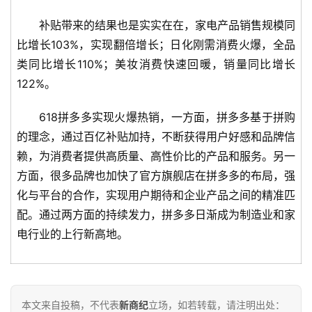
补贴带来的结果也是实实在在，家电产品销售规模同
比增长103%，实现翻倍增长；日化刚需消费火爆，全品
类同比增长110%；美妆消费快速回暖，销量同比增长
122%。
618拼多多实现火爆热销，一方面，拼多多基于拼购
的理念，通过百亿补贴加持，不断获得用户好感和品牌信
赖，为消费者提供高质量、高性价比的产品和服务。另一
方面，很多品牌也加快了官方旗舰店在拼多多的布局，强
化与平台的合作，实现用户期待和企业产品之间的精准匹
配。通过两方面的持续发力，拼多多日渐成为制造业和家
电行业的上行新高地。
本文来自投稿，不代表
新商纪
立场，如若转载，请注明出处：