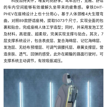
科技加持关怀，唯爱时刻舒享。驾车出行，宽敞、舒适
的车内空间能够有效缓解久坐带来的疲惫感。拿铁DHT-
PHEV在座椅设计上也十分用心，基于人体颈椎4大生理弯
曲，对照89款舒适座椅，提取5073个尺寸，实现全面的包
裹和贴合，完成座椅人体工学造型；同时，并采用发泡工艺
及材料，高密度、超柔软，完美实现支撑与贴合。其次，7
层支撑系统设计，包含表皮层、复合海绵层、记忆海绵层、
发泡层、无纺布预埋层、可调气袋腰托层、悬簧支撑层，营
造亲肤、透气、回弹的感受，此外在颠簸的路面行驶时，可
支撑系统主动调节，有效吸振减压。