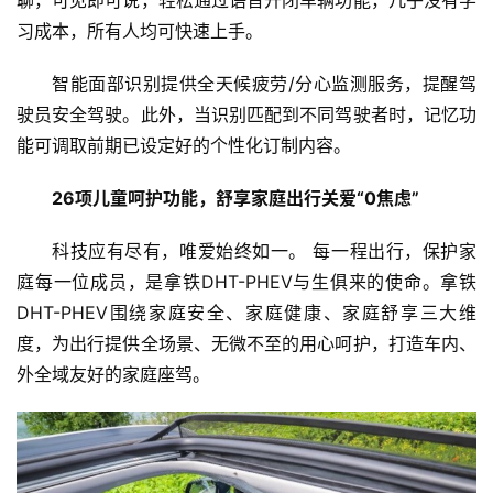
习成本，所有人均可快速上手。
首
智能面部识别提供全天候疲劳/分心监测服务，提醒驾
页
驶员安全驾驶。此外，当识别匹配到不同驾驶者时，记忆功
能可调取前期已设定好的个性化订制内容。
新
商
26项儿童呵护功能，舒享家庭出行关爱“0焦虑”
业
科技应有尽有，唯爱始终如一。 每一程出行，保护家
5
庭每一位成员，是拿铁DHT-PHEV与生俱来的使命。拿铁
G
DHT-PHEV围绕家庭安全、家庭健康、家庭舒享三大维
度，为出行提供全场景、无微不至的用心呵护，打造车内、
人
外全域友好的家庭座驾。
工
智
能
A