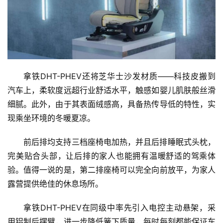
拿铁DHT-PHEV还将芝华士沙发材质——科技皮搬到
汽车上，柔软度远超行业舒适水平，触感如婴儿肌肤般丝滑
细腻。此外，由于其表面绒感高，具备热传导低的特性，实
现乘坐环境的冬暖夏凉。
前后排均支持三档座椅电加热，并且后排睡眠式头枕，
完美贴合头部，让后排的家人也能拥有温暖舒适的驾乘体
验。值得一说的是，第二排座椅可以完全向前放平，为家人
露营提供绝佳的休息场所。
拿铁DHT-PHEV在同级中率先引入电控主动悬架，采
用铝制后摆臂，进一步降低簧下质量，每时每刻都能保证车