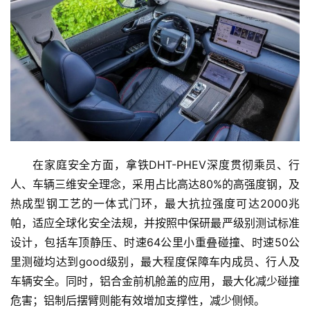
I
科
技
快
讯
创
投
纪
在家庭安全方面，拿铁DHT-PHEV深度贯彻乘员、行
人、车辆三维安全理念，采用占比高达80%的高强度钢，及
数
热成型钢工艺的一体式门环，最大抗拉强度可达2000兆
说
帕，适应全球化安全法规，并按照中保研最严级别测试标准
新
设计，包括车顶静压、时速64公里小重叠碰撞、时速50公
商
里测碰均达到good级别，最大程度保障车内成员、行人及
车辆安全。同时，铝合金前机舱盖的应用，最大化减少碰撞
新
危害；铝制后摆臂则能有效增加支撑性，减少侧倾。
商