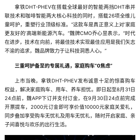
拿铁DHT-PHEV在搭载全球最好的智能两挡DHT串并
联技术和咖啡智能两大核心科技的同时，搭载26项全维儿
童呵护，重塑行业顶级标准。“这款车是真正意义上对‘家庭
更友好的’高端新能源汽车。”魏牌CMO乔心昱表示，“时代
在进步，技术在向前，将最佳技术实现最佳应用是我们矢志
不渝的追求，魏品牌致力于让科技洞悉人心。”
三重呵护备至的专属礼遇，家庭购车“0焦虑”
上市当晚，拿铁DHT-PHEV发布诚意十足的惊喜购车
权益，解决家庭购车、用车、养车担忧。即日起至8月31日
24点前，魏APP下订并支付订金，在9月30日24点前完成
开票提车，2000元订金即可享价值10000元家庭关爱礼，
同步叠加享受购车无忧礼及用车无忧礼，随时开启家庭、亲
子间喜悦与欢乐的出行生活。