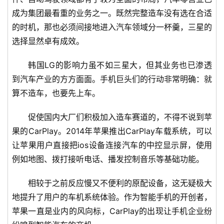
成为集团最看重的业务之一。既然完整造车没有选在合适
的时机，那也必须间接地进入汽车领域分一杯羹，三星的
选择显然卓有成效。
韩国LG的影响力虽不如三星大，但其业务也已渗透
到汽车产业的方方面面。手机巨头们的行动非常明确：就
算不造车，也要先上车。
首
促使国内大厂们积极加入造车赛道的，不得不说到苹
页
果的CarPlay。2014年苹果推出CarPlay车载系统，可以
让苹果用户直接把ios设备连接汽车的中控显示屏，使用
新
例如地图、拨打接听电话、播发控制音乐等基础功能。
商
业
相较于之前反应慢又不便利的原配设备，这无疑极大
地提升了用户的车机系统体验。作为智能手机的开创者，
5
苹果一直是业内的风向标，CarPlay的出现让手机企业纷
G