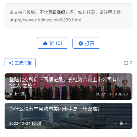
本文来自投稿，不代表
新商纪
立场，如若转载，请注明出处：
https://www.nbtimes.net/6289.html
赞
(0)
打赏
生成海报
0
登陆北交所创下两项记录，长虹第六家上市公司有何
“过人”之处？
上一篇
2022-10-19 08:20
为什么说苏宁易购与美团牵手是一场双赢?
2022-10-24 16:00
下一篇