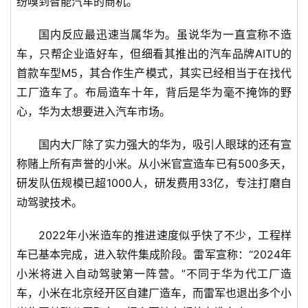
纷嗅到智能汽车的商机。
人
国内反应最迅速当属华为。虽说华为一直宣称不造
工
车，只帮企业造好车，但细看其推出的汽车品牌AITU的
智
首款车型M5，其合作生产模式，其实已经相当于在找代
能
A
工厂造车了。布局造车十年，背后是华为毫不掩饰的野
I
心，华为太想要进入汽车市场。
国内大厂除了实力强大的华为，吸引人眼球的还有宣
科
技
称赌上所有声誉的小米。从小米官宣造车已有500多天，
快
研发队伍规模已超1000人，研发费用33亿，专注打磨自
讯
动驾驶技术。
创
2022年小米造车的推进速度似乎快了不少，工程样
投
车已基本完成，进入软件集成阶段。雷军宣称：“2024年
纪
小米将进入自动驾驶第一阵营。”不同于华为代工厂造
车，小米在北京经开区自建厂造车，而雷军也退出多个小
数