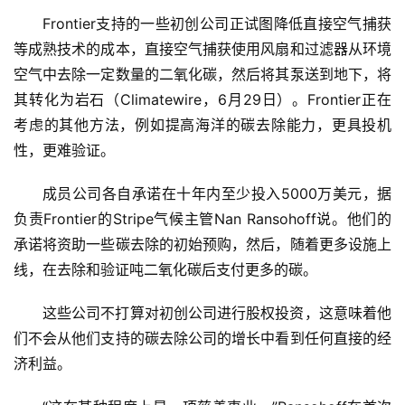
Frontier支持的一些初创公司正试图降低直接空气捕获
等成熟技术的成本，直接空气捕获使用风扇和过滤器从环境
首
页
空气中去除一定数量的二氧化碳，然后将其泵送到地下，将
其转化为岩石（Climatewire，6月29日）。Frontier正在
新
考虑的其他方法，例如提高海洋的碳去除能力，更具投机
商
性，更难验证。
业
成员公司各自承诺在十年内至少投入5000万美元，据
5
负责Frontier的Stripe气候主管Nan Ransohoff说。他们的
G
承诺将资助一些碳去除的初始预购，然后，随着更多设施上
线，在去除和验证吨二氧化碳后支付更多的碳。
人
工
这些公司不打算对初创公司进行股权投资，这意味着他
智
们不会从他们支持的碳去除公司的增长中看到任何直接的经
能
济利益。
A
I