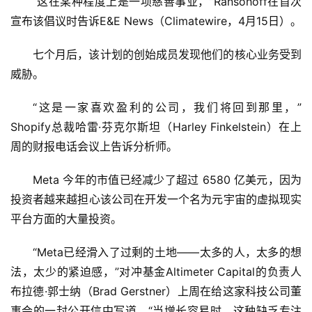
“这在某种程度上是一项慈善事业，”Ransohoff在首次
宣布该倡议时告诉E&E News（Climatewire，4月15日）。
科
技
七个月后，该计划的创始成员发现他们的核心业务受到
快
威胁。
讯
“这是一家喜欢盈利的公司，我们将回到那里，”
创
Shopify总裁哈雷·芬克尔斯坦（Harley Finkelstein）在上
投
周的财报电话会议上告诉分析师。
纪
Meta 今年的市值已经减少了超过 6580 亿美元，因为
数
投资者越来越担心该公司在开发一个名为元宇宙的虚拟现实
说
平台方面的大量投资。
新
商
“Meta已经滑入了过剩的土地——太多的人，太多的想
法，太少的紧迫感，”对冲基金Altimeter Capital的负责人
新
布拉德·郭士纳（Brad Gerstner）上周在给这家科技公司董
商
事会的一封公开信中写道。“当增长容易时，这种缺乏专注
专