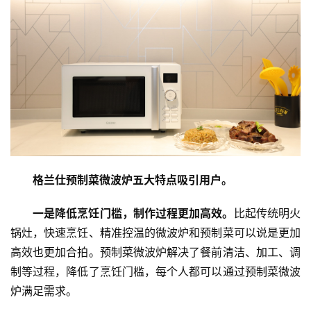
新
商
业
5
G
人
工
格兰仕预制菜微波炉五大特点吸引用户。
智
能
一是降低烹饪门槛，制作过程更加高效。
比起传统明火
A
锅灶，快速烹饪、精准控温的微波炉和预制菜可以说是更加
I
高效也更加合拍。预制菜微波炉解决了餐前清洁、加工、调
制等过程，降低了烹饪门槛，每个人都可以通过预制菜微波
科
炉满足需求。
技