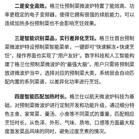
快
二是安全高效。
格兰仕预制菜微波炉特置了能效高、功
讯
率更稳定的电子变频器，使得它拥有很强的续航能力，可以
连续加热多份预制菜也不会影响烹饪效果。
创
投
三是智能识别菜品，实行差异化烹饪。
格兰仕首台预制
纪
菜微波炉特设预制菜智能菜单，一键即可“快速解冻+快速烹
饪”，操作界面也实现了“用户友好”。数字科技和人工智能构
数
建了格兰仕预制菜微波炉的“最强大脑”，用户只需将预制菜
说
新
放进微波炉当中，选择对应的预制菜大类，系统就会自动匹
商
配内置的系列菜谱，以差异化功率进行烹饪。
新
四是智能匹配加热时长。
格兰仕以航天微波炉科技为基
商
础，对预制菜微波炉进行定制开发和功能升级，通过细分特
专
色主食、家常菜、羹汤、小食等不同菜式的重量，匹配相应
栏
烹饪时长，从色泽、外形、气味、质地、口感等方面最大程
度激发菜品风味的同时，避免过度烹煮的情况。
专