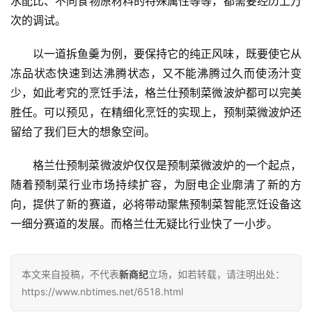
水配比、不同食物原材料的特殊属性等等，都需要经历上万
次的调试。
以一道拆鱼羹为例，要保持它的纯正风味，既要使它从
冻品状态快速到达沸腾状态，又不能沸腾过久而使汤汁变
少，如此考究的烹饪手法，格兰仕预制菜微波炉都可以完美
胜任。可以预见，在精细化烹饪的实现上，预制菜微波炉还
留给了我们巨大的想象空间。
格兰仕预制菜微波炉仅仅是预制菜微波炉的一个起点，
随着预制菜行业市场持续扩容，为厨电企业廓清了新的方
向，提供了新的赛道，必将带动聚焦预制菜智能烹饪设备这
一细分赛道的发展。而格兰仕无疑比行业快了一小步。
本文来自投稿，不代表
新商纪
立场，如若转载，请注明出处：
https://www.nbtimes.net/6518.html