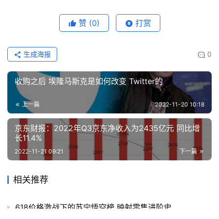
赞
(0)
打赏
生成海报
0
收购之后 埃隆马斯克是如何改变 Twitter的
上一篇
2022-11-20 10:18
京东财报：2022年Q3京东净收入为2435亿元 同比增
长11.4%
2022-11-21 09:21
下一篇
相关推荐
618价格激战下的苏宁悟空榜 映射零售进阶史