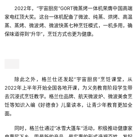
2022年，“宇宙厨房”G0RT微蒸烤一体机荣膺中国高端
家电红顶大奖。这台一体机配备了微波、纯蒸、烘烤、高温
蒸、蒸烤、微波烤、微波快蒸七种烹饪模式，一机多用，确
保味道得到“升华”，烹饪方式也更为健康。
除此之外，格兰仕还发起“宇宙厨房”烹饪课堂，从
2022年上半年开始全国各地开课，为义务教育阶段学生带
去沉浸式烹饪教学。格兰仕品牌、航天微波炉、微波美食烹
饪等知识入编《好德食》儿童读本，让青少年教育更加全
面。
同时，格兰仕通过“冰雪大篷车”活动，积极推动健康家
首
电惠民下乡，用最新的产品、最实惠的形式造福百姓。发起