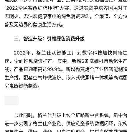
页
“2022全民赛西红柿炒蛋”大赛，通过实践中培养国民对于
无明火、无油烟健康家电的绿色消费理念，全渠道、全方位
新
普及无边界的健康生活方式。
商
业
三、
智造升级：引领绿色消费升级
5
2022年，格兰仕从智能工厂到数字科技加快创新提
G
速，全面推动增资扩产。其中，新增6条洗碗机自动化生产
线，产品直通率高达99.9%。新增微蒸烤全产业链智能制造
人
生产线，配套空气炸微波炉、嵌入式微蒸烤一体机等高端厨
工
房电器智能制造。
智
能
A
I
与此同时，格兰仕升级上线全链路新中台系统，新中台
进一步实现了格兰仕产业链、供应链全系统数据闭环，架构
科
层与生产、供应、业务、用户深度融合，提供高效的数据服