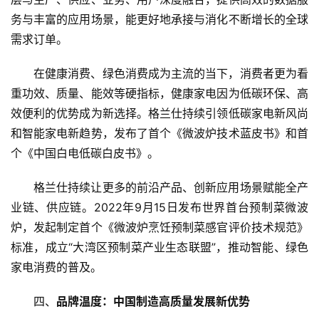
技
快
务与丰富的应用场景，能更好地承接与消化不断增长的全球
讯
需求订单。
在健康消费、绿色消费成为主流的当下，消费者更为看
创
投
重功效、质量、能效等硬指标，健康家电因为低碳环保、高
纪
效便利的优势成为新选择。格兰仕持续引领低碳家电新风尚
和智能家电新趋势，发布了首个《微波炉技术蓝皮书》和首
数
个《中国白电低碳白皮书》。
说
新
格兰仕持续让更多的前沿产品、创新应用场景赋能全产
商
业链、供应链。2022年9月15日发布世界首台预制菜微波
炉，发起制定首个《微波炉烹饪预制菜感官评价技术规范》
新
标准，成立“大湾区预制菜产业生态联盟”，推动智能、绿色
商
家电消费的普及。
专
栏
四、
品牌温度：中国制造高质量发展新优势