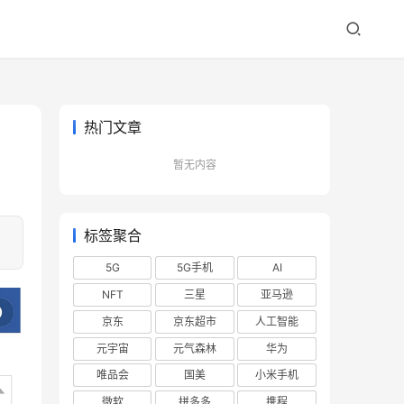
热门文章
暂无内容
标签聚合
5G
5G手机
AI
NFT
三星
亚马逊
京东
京东超市
人工智能
元宇宙
元气森林
华为
唯品会
国美
小米手机
微软
拼多多
携程