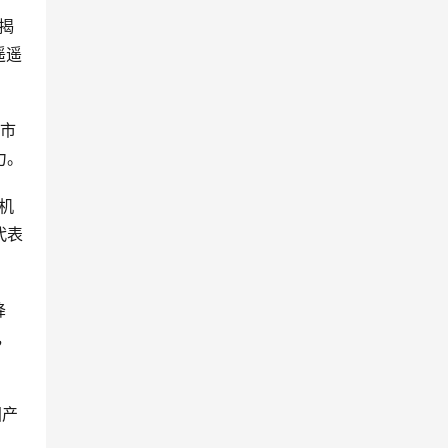
揭
遥遥
额市
力。
机
代表
降
，
国产