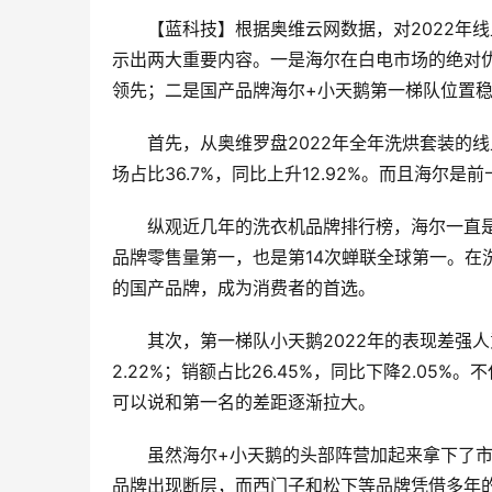
【蓝科技】根据奥维云网数据，对2022年
示出两大重要内容。一是海尔在白电市场的绝对
领先；二是国产品牌海尔+小天鹅第一梯队位置
首先，从奥维罗盘2022年全年洗烘套装的线上
场占比36.7%，同比上升12.92%。而且海尔
纵观近几年的洗衣机品牌排行榜，海尔一直是
品牌零售量第一，也是第14次蝉联全球第一。在
的国产品牌，成为消费者的首选。
其次，第一梯队小天鹅2022年的表现差强人
2.22%；销额占比26.45%，同比下降2.0
可以说和第一名的差距逐渐拉大。
虽然海尔+小天鹅的头部阵营加起来拿下了市
品牌出现断层，而西门子和松下等品牌凭借多年