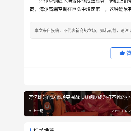
海尔空调线下场景体验成效显著，但线上销
商，海尔高端空调在巨头中增速第一，这种迹象
本文来自投稿，不代表
新商纪
立场，如若转载，请注明出处：ht
万亿即时配送市场突围战 UU跑腿成为打不死的小
上一篇
2023-04-2
相关推荐