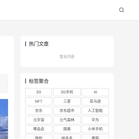
热门文章
暂无内容
标签聚合
5G
5G手机
AI
NFT
三星
亚马逊
京东
京东超市
人工智能
元宇宙
元气森林
华为
唯品会
国美
小米手机
微软
拼多多
携程