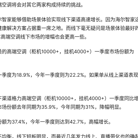
端空调将会对其它两家构成持续的挑战。
尔智家能够借助场景体验实现线下渠道高速增长。因为海尔智家
健康解决方案占据重一席之地。而线下毫无疑问是场景体验最好
尔高端空调线下市场的增幅也会更高一些。
高端空调（柜机10000+，挂机4000+）一季度市场份额为
度为18.9%，今年一季度则为22.2%。如果单从线上渠道表
。
道格力高端空调（柜机10000+，挂机4000+）一季度同比
份额去年同期为35.9%，今年同期为31%，降幅明显。
为37.4%，今年一季度则达到42.7%，高幅增长。
不均衡，线下短板明显，而最近几年发力线上、直播带化也的确