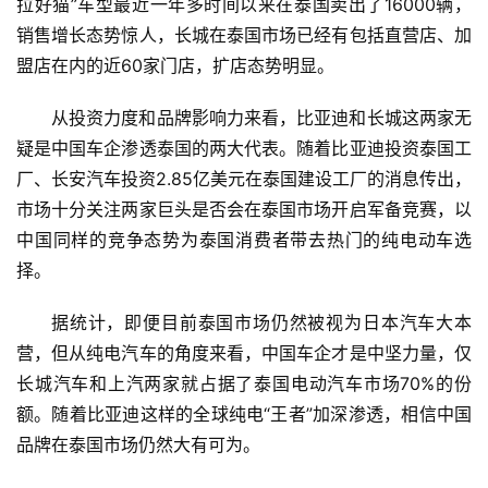
拉好猫”车型最近一年多时间以来在泰国卖出了16000辆，
销售增长态势惊人，长城在泰国市场已经有包括直营店、加
盟店在内的近60家门店，扩店态势明显。
从投资力度和品牌影响力来看，比亚迪和长城这两家无
疑是中国车企渗透泰国的两大代表。随着比亚迪投资泰国工
厂、长安汽车投资2.85亿美元在泰国建设工厂的消息传出，
市场十分关注两家巨头是否会在泰国市场开启军备竞赛，以
中国同样的竞争态势为泰国消费者带去热门的纯电动车选
择。
据统计，即便目前泰国市场仍然被视为日本汽车大本
营，但从纯电汽车的角度来看，中国车企才是中坚力量，仅
长城汽车和上汽两家就占据了泰国电动汽车市场70%的份
额。随着比亚迪这样的全球纯电“王者”加深渗透，相信中国
品牌在泰国市场仍然大有可为。