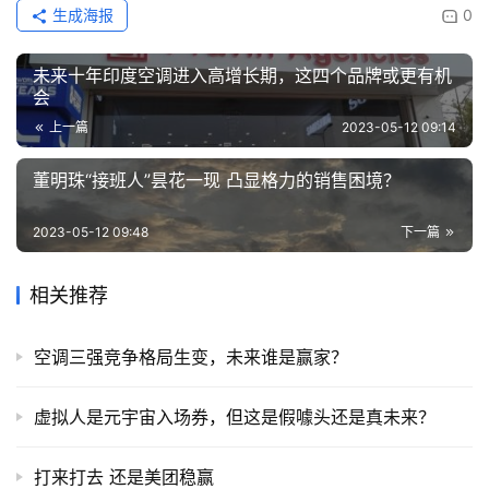
生成海报
0
未来十年印度空调进入高增长期，这四个品牌或更有机
会
上一篇
2023-05-12 09:14
董明珠“接班人”昙花一现 凸显格力的销售困境？
2023-05-12 09:48
下一篇
相关推荐
空调三强竞争格局生变，未来谁是赢家？
虚拟人是元宇宙入场券，但这是假噱头还是真未来？
打来打去 还是美团稳赢