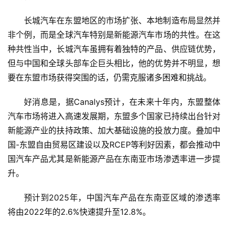
长城汽车在东盟地区的市场扩张、本地制造布局显然并
非个例，而是全球汽车特别是新能源汽车市场的共性。在这
种共性当中，长城汽车虽拥有着独特的产品、供应链优势，
但与中国和全球头部车企巨头相比，他的优势并不明显，想
要在东盟市场获得突围的话，仍需克服诸多困难和挑战。
好消息是，据Canalys预计，在未来十年内，东盟整体
汽车市场将进入高速发展期，东盟多个国家已持续出台针对
新能源产业的扶持政策、加大基础设施的投放力度。叠加中
国-东盟自由贸易区建设以及RCEP等利好因素，都会推动中
国汽车产品尤其是新能源产品在东南亚市场渗透率进一步提
升。
预计到2025年，中国汽车产品在东南亚区域的渗透率
将由2022年的2.6%快速提升至12.8%。