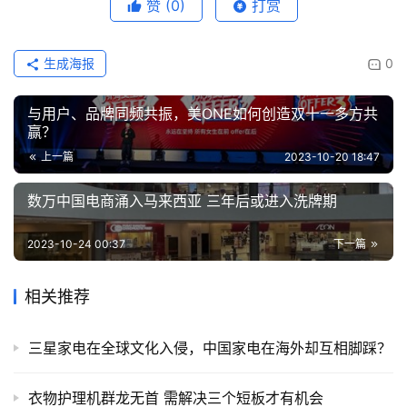
赞
(0)
打赏
生成海报
0
与用户、品牌同频共振，美ONE如何创造双十一多方共
赢？
上一篇
2023-10-20 18:47
数万中国电商涌入马来西亚 三年后或进入洗牌期
2023-10-24 00:37
下一篇
相关推荐
三星家电在全球文化入侵，中国家电在海外却互相脚踩？
衣物护理机群龙无首 需解决三个短板才有机会