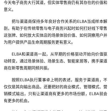
今天电子商务大行其道，但实体零售商仍有其存在的价值和
新
意义。
商
把与渠道商保持多年良好合作关系的ELBA当成样本解
新
剖，有助于在传统零售与电子商务兴起时如何打好线下零售
商
这张牌、如何放大实体店的场景体验价值、如何洞察用户并
专
栏
为用户提供产品生命周期服务更有意义。
ELBA和渠道商一起，从早期的价格驱动开始向价值驱
专
动转变，通过场景体验、场景生态、智能家居等，携手渠道
题
商在新零售周期同频共振。
按照ELBA执行董事卓上明的表述，服务于渠道商，不
仅仅是其向输出商品，还要把好的商业模式、管理模式、营
销模式输出，只有让渠道商有更多的市场份额，ELBA就会
有更多的机会。