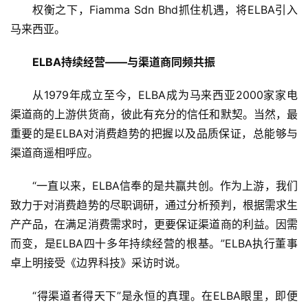
人
权衡之下，Fiamma Sdn Bhd抓住机遇，将ELBA引入
工
马来西亚。
智
能
ELBA持续经营——与渠道商同频共振
A
I
从1979年成立至今，ELBA成为马来西亚2000家家电
渠道商的上游供货商，彼此有充分的信任和默契。当然，最
科
重要的是ELBA对消费趋势的把握以及品质保证，总能够与
技
渠道商遥相呼应。
快
讯
“一直以来，ELBA信奉的是共赢共创。作为上游，我们
致力于对消费趋势的尽职调研，通过分析预判，根据需求生
创
产产品，在满足消费需求时，更要保证渠道商的利益。因需
投
而变，是ELBA四十多年持续经营的根基。”ELBA执行董事
纪
卓上明接受《边界科技》采访时说。
数
“得渠道者得天下”是永恒的真理。在ELBA眼里，即便
说