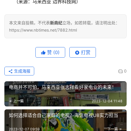
（来源：马来西亚 边界科技网）
本文来自投稿，不代表
新商纪
立场，如若转载，请注明出处：
https://www.nbtimes.net/7882.html
赞
(0)
打赏
生成海报
0
电商并不可怕，马来西亚张志祥看好家电业的未来！
上一篇
2023-12-04 11:48
如何选择适合自己家庭的电视？海信电视U8实力担当
2023-12-07 09:59
下一篇