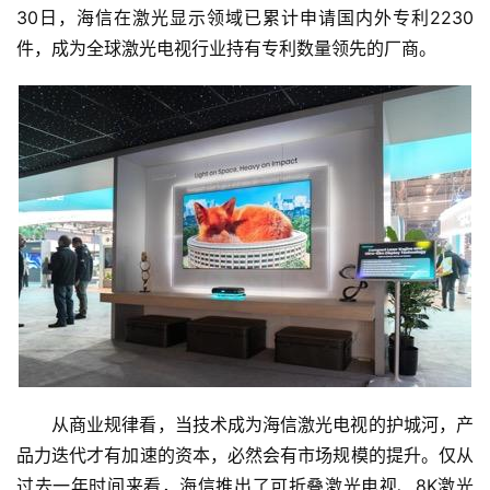
30日，海信在激光显示领域已累计申请国内外专利2230
业
件，成为全球激光电视行业持有专利数量领先的厂商。
5
G
人
工
智
能
A
I
科
技
快
从商业规律看，当技术成为海信激光电视的护城河，产
讯
品力迭代才有加速的资本，必然会有市场规模的提升。仅从
过去一年时间来看，海信推出了可折叠激光电视、8K激光