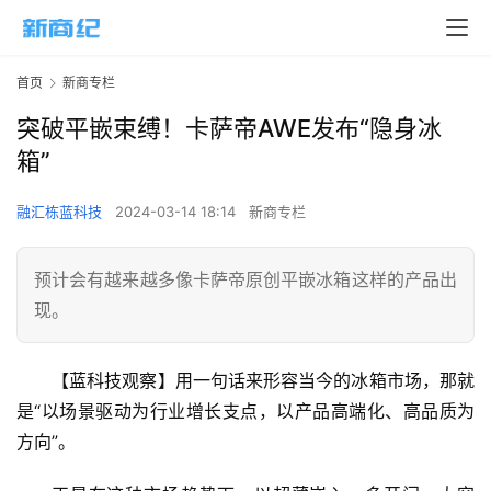
首页
新商专栏
突破平嵌束缚！卡萨帝AWE发布“隐身冰
箱”
融汇栋蓝科技
2024-03-14 18:14
新商专栏
预计会有越来越多像卡萨帝原创平嵌冰箱这样的产品出
现。
【蓝科技观察】用一句话来形容当今的冰箱市场，那就
是“以场景驱动为行业增长支点，以产品高端化、高品质为
方向”。