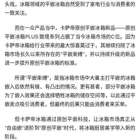
头戏，冰箱领域的平嵌冰箱自然受到了家电行业与消费者的
新
一致关注。
商
业
而在一众产品当中，卡萨帝原创平嵌冰箱新品——原创
平嵌冰箱PLUS·致境系列占据了当今冰箱市场的C位。因为
5
卡萨帝冰箱给行业带来的最大惊喜莫过于，其继续扫除了冰
G
箱市场长久以来所存在的“平嵌束缚”，并以持续升级的新品
进一步提升原创平嵌冰箱的标准。
人
工
所谓“平嵌束缚”，是指冰箱市场中大量主打平嵌的冰箱
智
能
嵌入后依然有缝、有凸出的情况。更有甚者，部分平嵌冰箱
A
为了嵌入效果还会选择牺牲冰箱的储存空间等，以此通过平
I
嵌卖点吸引消费者，但最终的后果只能由消费者来买单。
科
但卡萨帝冰箱通过原创平嵌科技，让冰箱市场真正从
技
“自由嵌”进阶到“原创平嵌”时代，将冰箱厨居美学带入新的
快
阶段。