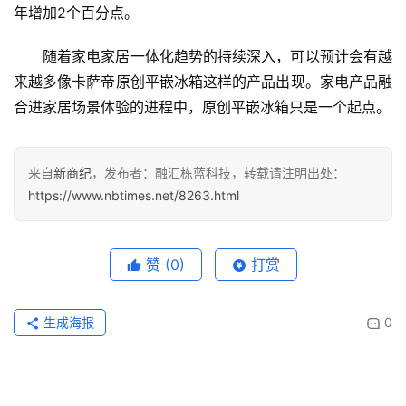
年增加2个百分点。
随着家电家居一体化趋势的持续深入，可以预计会有越
来越多像卡萨帝原创平嵌冰箱这样的产品出现。家电产品融
合进家居场景体验的进程中，原创平嵌冰箱只是一个起点。
来自
新商纪
，发布者：融汇栋蓝科技，转载请注明出处：
https://www.nbtimes.net/8263.html
赞
(0)
打赏
生成海报
0
海信电视爆款新品：延续U7基因的诚意之作