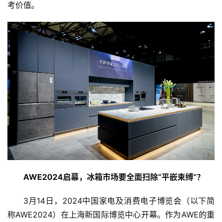
考价值。
AWE2024启幕，冰箱市场要全面扫除“平嵌束缚”？
首
3月14日，2024中国家电及消费电子博览会（以下简
页
称AWE2024）在上海新国际博览中心开幕。作为AWE的重