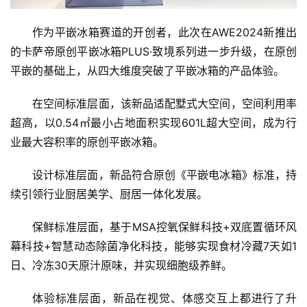
作为平嵌冰箱赛道的开创者，此次在AWE2024新推出
的卡萨帝原创平嵌冰箱PLUS·致境系列进一步升级，在原创
平嵌的基础上，从四大维度突破了平嵌冰箱的产品体验。
在空间标准层面，该新品适配墅式大空间，空间利用率
超高，以0.54㎡最小占地面积实现601L超大空间，成为行
业最大容积率的原创平嵌冰箱。
设计标准层面，新品符合原创《平嵌电冰箱》标准，持
续引领行业厨居美学、厨居一体化发展。
保鲜标准层面，基于MSA控氧保鲜科技+双底置循环风
幕科技+智慧动态除菌净化科技，能够实现食材冷藏7天如1
日、冷冻30天原汁原味，并实现细胞级养鲜。
体验标准层面，新品在视觉、体感交互上都进行了升