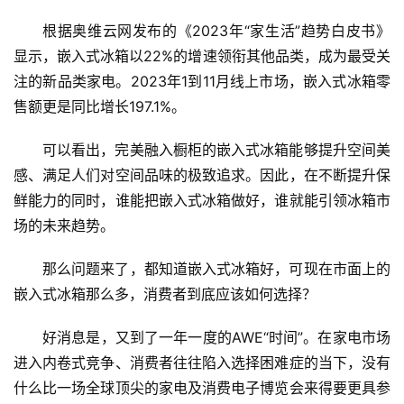
根据奥维云网发布的《2023年“家生活”趋势白皮书》
显示，嵌入式冰箱以22%的增速领衔其他品类，成为最受关
注的新品类家电。2023年1到11月线上市场，嵌入式冰箱零
售额更是同比增长197.1%。
可以看出，完美融入橱柜的嵌入式冰箱能够提升空间美
感、满足人们对空间品味的极致追求。因此，在不断提升保
鲜能力的同时，谁能把嵌入式冰箱做好，谁就能引领冰箱市
场的未来趋势。
那么问题来了，都知道嵌入式冰箱好，可现在市面上的
嵌入式冰箱那么多，消费者到底应该如何选择？
好消息是，又到了一年一度的AWE“时间”。在家电市场
进入内卷式竞争、消费者往往陷入选择困难症的当下，没有
什么比一场全球顶尖的家电及消费电子博览会来得要更具参