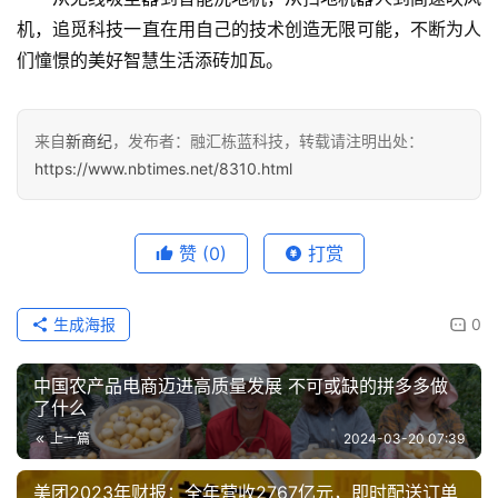
机，追觅科技一直在用自己的技术创造无限可能，不断为人
们憧憬的美好智慧生活添砖加瓦。
来自
新商纪
，发布者：融汇栋蓝科技，转载请注明出处：
https://www.nbtimes.net/8310.html
赞
(0)
打赏
生成海报
0
中国农产品电商迈进高质量发展 不可或缺的拼多多做
了什么
上一篇
2024-03-20 07:39
美团2023年财报：全年营收2767亿元，即时配送订单