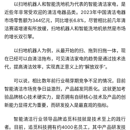
以扫地机器人和智能洗地机为代表的智能清洁家电，是
近些年非常受欢迎的清洁电器品类。2023年中国清洁电器
市场零售额为344亿元，同比增长6.8%，尽管相比前几年清
洁赛道增速有所放缓，扫地机器人和智能洗地机依然是市场
的增长双引擎。
以扫地机器人为例，从最开始的扫、拖到扫拖一体，现
在已经可以自清洁拖布，可见清洁家电的趋势是通过技术迭
代，提高清洁效率，实现真正意义上的“解放双手”。
首
可以说，相比数年前行业萌芽期竞争不足的情况，目前
页
智能清洁市场竞争日益激烈，产品越发同质化。这就更加考
验品牌核心技术硬实力，是否拥有自研核心技术及产品的创
新
新能力显得尤为重要，而研发投入是最直观的指标。
商
业
智能清洁行业领导品牌追觅科技就是技术至上的践行
者。目前，追觅科技拥有约4000名员工，其中产品研发技