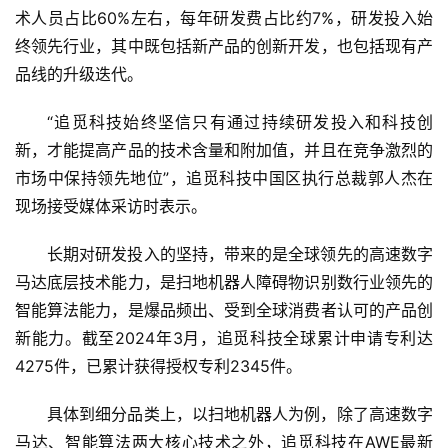
5
术人员占比60%左右，每年研发费占比约7%，研发投入始
G
终领先行业，其中既包括新产品的创新开发，也包括现有产
品线的升级迭代。
人
工
“追觅科技始终坚信只有通过持续研发投入和科技创
智
新，才能提高产品的技术含量和附加值，并且在竞争激烈的
能
A
市场中保持领先地位”，追觅科技中国区执行总裁郭人杰在
I
现场接受媒体采访时表示。
长期对研发投入的坚持，带来的是全球领先的高速数字
科
技
马达底层技术能力，是扫地机器人障碍物识别数行业领先的
快
智能算法能力，是爆品频出、受到全球消费者认可的产品创
讯
新能力。截至2024年3月，追觅科技全球累计申请专利达
4275件，已累计获得授权专利2345件。
创
投
具体到细分品类上，以扫地机器人为例，除了高速数字
纪
马达、智能算法两大核心技术之外，追觅科技在AWE最新