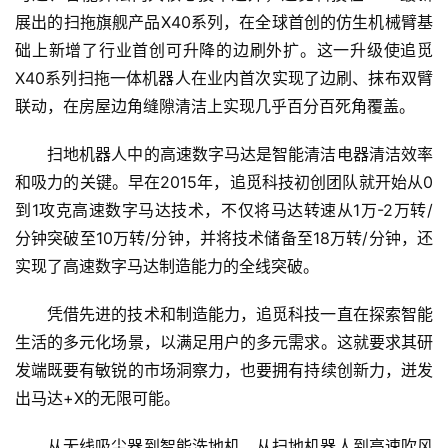
展出的扫拖旗舰产品X40系列，在全球首创的仿生机械臂基
数
础上新增了行业首创可升降的边刷外扩。这一升级使追觅
说
X40系列扫拖一体机器人在业内首次实现了边刷、抹布双臂
新
联动，在房屋边角缝隙清洁上实现几乎百分百死角覆盖。
商
扫地机器人中的高速数字马达是智能清洁电器清洁效率
新
和吸力的关键。早在2015年，追觅科技初创团队就开始从0
商
到1攻克高速数字马达技术，不仅将马达转速从1万-2万转/
专
栏
分钟突破至10万转/分钟，并将技术储备至18万转/分钟，还
实现了高速数字马达制造能力的全线突破。
专
凭借先进的技术和制造能力，追觅科技一直在探索智能
题
生活的多元化场景，以满足用户的多元需求。这就要求其研
发端既要有敏锐的市场洞察力，也要拥有持续创新力，迸发
出马达+X的无限可能。
从无线吸尘器到智能洗地机，从扫地机器人到高速吹风