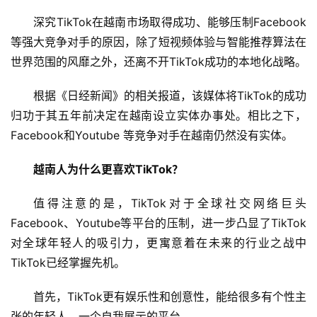
深究TikTok在越南市场取得成功、能够压制Facebook
首
等强大竞争对手的原因，除了短视频体验与智能推荐算法在
页
世界范围的风靡之外，还离不开TikTok成功的本地化战略。
新
根据《日经新闻》的相关报道，该媒体将TikTok的成功
商
业
归功于其五年前决定在越南设立实体办事处。相比之下，
Facebook和Youtube 等竞争对手在越南仍然没有实体。
5
越南人为什么更喜欢TikTok？
G
值得注意的是，TikTok对于全球社交网络巨头
人
Facebook、Youtube等平台的压制，进一步凸显了TikTok
工
对全球年轻人的吸引力，更寓意着在未来的行业之战中
智
能
TikTok已经掌握先机。
A
I
首先，TikTok更有娱乐性和创意性，能给很多有个性主
张的年轻人，一个自我展示的平台。