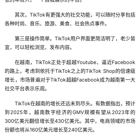
科
其次，TikTok有更强大的社交功能，可以随时分享包括
技
快
各种时尚、音乐、旅游、美食、社会热点事件。
讯
第三是操作简单。TikTok用户界面更简洁明了，老少皆
创
宜，可以轻松浏览、发布内容。
投
纪
在越南，TikTok正处于超越Youtube、逼近Facebook
的路上，考虑到依托于TikTok之上的TikTok Shop的倍速级
数
增长，市场普遍对于TikTok超越Facebook成为越南第一大
说
社交平台表示乐观。
新
商
TikTok在越南的增长还远未到尽头。有数据指出，预计
到2025年，越南数字经济的GMV规模有望从2023年的
新
300亿美元翻倍增长至430亿美元。其中，电商领域的市场
商
份额也将从160亿美元增长至240亿美元。
专