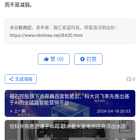
而不是减弱。
来自
新商纪
，发布者：融汇栋蓝科技，转载请注明出处：
https://www.nbtimes.net/8420.html
赞
(0)
打赏
生成海报
0
福石控股旗下迪思携百度智能云、科大讯飞率先推出基
于AI的全链路智能营销平台
上一篇
2024-04-18 20:33
倍科并购惠而浦子公司 欧洲最大家电供应商浮出水面