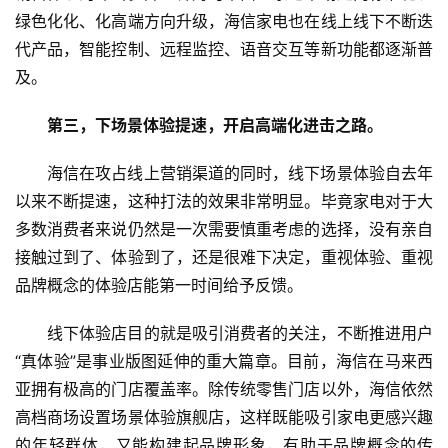
科
绿色化化、化高端方向升级，海信家电也在线上线下不断迭
技
代产品，智能控制、远程监控、语音交互等新功能都逐渐普
快
讯
及。
第三，下场景体验提速，开启高端化进击之路。
创
投
海信在攻占线上营销渠道的同时，线下场景体验自去年
纪
以来不断提速，这种打法的效果非常明显。毕竟家电对于大
多数消费者来说仍然是一次需要慎重考虑的选择，没有亲自
数
说
接触过到了、体验到了，还是很难下决定，重视体验、重视
新
品牌概念的体验店能第一时间给予反馈。
商
线下体验店目的就是吸引消费者的关注，不断推进用户
新
“真体验”是事业版图延伸的重大篇章。目前，海信在马来西
商
亚拥有极高的门店覆盖率。除传统零售门店以外，海信依然
专
高档商场设置场景体验旗舰店，这样既能吸引家电更感兴趣
栏
的年轻群体，又能构建起品牌形象，有助于品牌概念的传