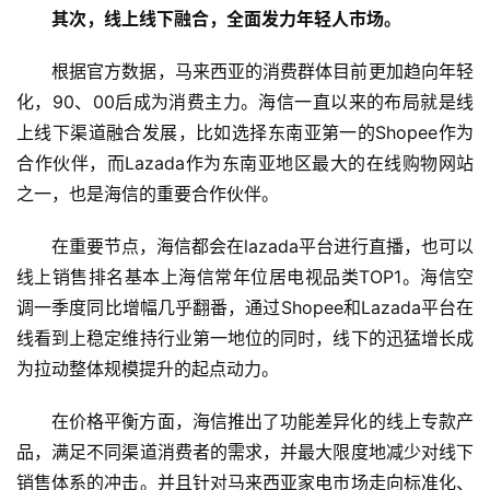
首
其次，线上线下融合，全面发力年轻人市场。
页
根据官方数据，马来西亚的消费群体目前更加趋向年轻
化，90、00后成为消费主力。海信一直以来的布局就是线
新
商
上线下渠道融合发展，比如选择东南亚第一的Shopee作为
业
合作伙伴，而Lazada作为东南亚地区最大的在线购物网站
之一，也是海信的重要合作伙伴。
5
G
在重要节点，海信都会在lazada平台进行直播，也可以
线上销售排名基本上海信常年位居电视品类TOP1。海信空
人
调一季度同比增幅几乎翻番，通过Shopee和Lazada平台在
工
线看到上稳定维持行业第一地位的同时，线下的迅猛增长成
智
为拉动整体规模提升的起点动力。
能
A
在价格平衡方面，海信推出了功能差异化的线上专款产
I
品，满足不同渠道消费者的需求，并最大限度地减少对线下
销售体系的冲击。并且针对马来西亚家电市场走向标准化、