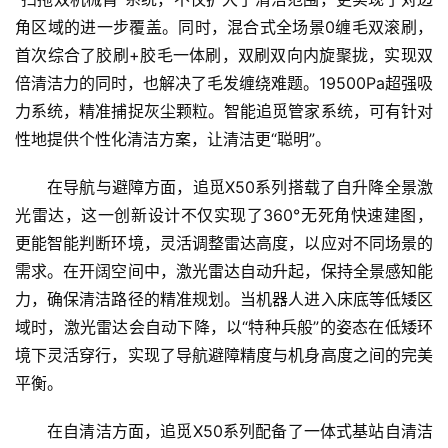
角区域的进一步覆盖。同时，混合式全场景0缠毛双滚刷，
首次综合了胶刷+胶毛一体刷，双刷双向内旋聚拢，实现双
倍清洁力的同时，也解决了毛发缠绕难题。19500Pa超强吸
力系统，精准捕捉灰尘颗粒。智能追觅管家系统，可有针对
性地提供个性化清洁方案，让清洁更“聪明”。
在导航与避障方面，追觅X50系列搭载了自升降全景激
光雷达，这一创新设计不仅实现了360°无死角快速建图，
更能智能判断环境，灵活调整雷达高度，以应对不同场景的
需求。在开阔空间中，激光雷达自动升起，保持全景感知能
力，确保清洁路径的精准规划。当机器人进入床底等低矮区
域时，激光雷达会自动下降，以“特种兵般”的姿态在低矮环
境下灵活穿行，实现了导航避障精度与机身高度之间的完美
平衡。
在自清洁方面，追觅X50系列配备了一体式基站自清洁