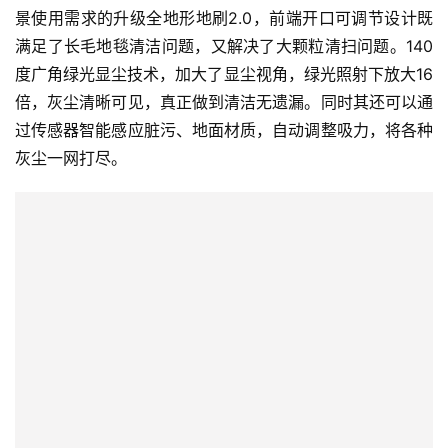
景使用需求的升级全地形地刷2.0，前端开口可调节设计既
新
满足了长毛地毯清洁问题，又解决了大颗粒清扫问题。140
商
度广角绿光显尘技术，加大了显尘视角，绿光照射下放大16
专
倍，灰尘清晰可见，真正做到清洁无遗漏。同时其还可以通
栏
过传感器智能感应脏污、地面材质，自动调整吸力，将各种
专
灰尘一网打尽。
题