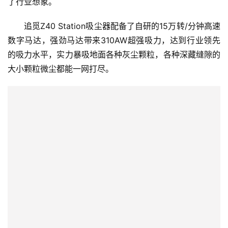
了行业想象。
追觅Z40 Station吸尘器配备了自研的15万转/分钟高速
数字马达，强劲马达带来310AW超强吸力，达到行业领先
的吸力水平，实力暴吸地面各种灰尘颗粒，各种深藏缝隙的
首
大小颗粒微尘都能一网打尽。
页
新
商
业
5
G
人
工
智