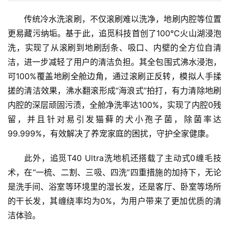
传统冷水洗滚刷，不仅滚刷难以洗净，地刷内腔等位置
更易藏污纳垢。基于此，追觅科技首创了100℃火山湖浸泡
洗，实现了从滚刷到地刷刮条、吸口、内壁的全方位自清
洁，进一步减轻了用户的清洁负担。其全包围式沸水浸泡，
可100%覆盖地刷全舱边角，通过滚刷正反转，模拟人手揉
搓的清洁效果，沸水翻滚形成“海浪式”拍打，有力清除地刷
内腔的深层顽固污渍，全舱净洗率达100%，实现了内腔0残
留，并且针对易引发猫藓的犬小孢子菌，除菌率达
99.999%，有效解决了养宠家庭的困扰，守护全家健康。
此外，追觅T40 Ultra洗地机还搭载了主动式0缠毛技
术，在“一梳、二割、三吸、四洗”四重措施的加持下，无论
是洗手间、浴室等环境里的湿长发，还是客厅、卧室等场所
的干长发，其缠绕率均为0%，为用户带来了更加优质的清
洁体验。