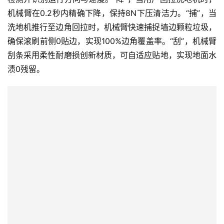
机械臂在0.2秒内精确下降，保持8N下压清洁力。“捕”，当
洗地机推行至边角回拉时，机械臂快速捕捉墙边颗粒垃圾，
确保滚刷前侧0贴边，实现100%边角覆盖率。“刮”，机械臂
刮条采用柔性耐磨损创新材质，可自适应贴地，实现地面水
渍0残留。