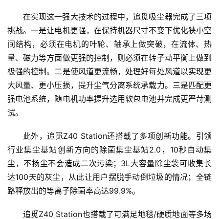
能
在实现这一强大技术的过程中，追觅吸尘器完成了三项
A
挑战。一是让电机更强，在保持机器尺寸不变下优化狭小空
I
间结构，必须在电机的叶轮、轴承上做突破，在流体、热
量、磁力等方面做更强的控制，则必须在转子动平衡上做到
科
技
极强的控制。二是使风道更流畅，处理好每处风道以实现更
快
大风量、更小压损，提升尘气分离系统承载力。三是匹配更
讯
强电池系统，随电机功率提升选用软包电池并完成更严苛测
试。
创
投
此外，追觅Z40 Station还搭载了多项创新功能。引领
纪
行业集尘基站创新方向的除菌集尘基站2.0，10秒自动集
尘，不扬尘不会造成二次污染；3L大容量除尘袋可收集长
数
达100天的灰尘，从此让用户摆脱手动倒垃圾的情况；全链
说
路释放出的等离子除菌率高达99.9%。
新
商
追觅Z40 Station也搭载了可满足地毯/硬质地面等多场