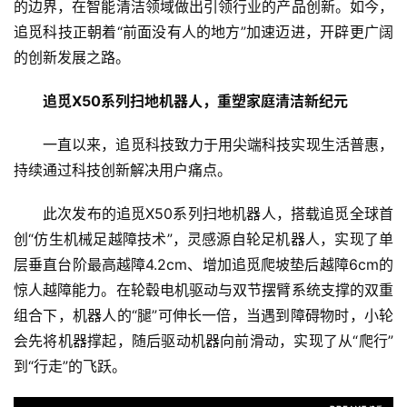
的边界，在智能清洁领域做出引领行业的产品创新。如今，
追觅科技正朝着“前面没有人的地方”加速迈进，开辟更广阔
的创新发展之路。
追觅X50系列扫地机器人，重塑家庭清洁新纪元
一直以来，追觅科技致力于用尖端科技实现生活普惠，
持续通过科技创新解决用户痛点。
此次发布的追觅X50系列扫地机器人，搭载追觅全球首
创“仿生机械足越障技术”，灵感源自轮足机器人，实现了单
层垂直台阶最高越障4.2cm、增加追觅爬坡垫后越障6cm的
惊人越障能力。在轮毂电机驱动与双节摆臂系统支撑的双重
组合下，机器人的“腿”可伸长一倍，当遇到障碍物时，小轮
会先将机器撑起，随后驱动机器向前滑动，实现了从“爬行”
到“行走”的飞跃。