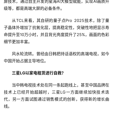
屏技术，通过自主开发的星海AI大模型赋能，实现AI画质升
级等，都是高端大屏的必备条件。
从TCL来看，其自研的量子点Pro 2025技术，除了量
子晶体外增加了抗氧化层，提高稳定性，突破性地把显示寿
命提升至10万小时，并且背光亮度提升了25%，画面的色彩
首
页
细节更加丰富。
风水轮流转。曾经由日韩把持话语权的高端电视，如今
新
中国开始占据主导地位。
商
业
三星LG以家电租赁进行自救？
5
当中韩电视技术处在同一条起跑线上，甚至中国品牌在
G
技术上已经开始超越时，三星LG一方面继续加快技术迭
代，另一方面试图通过销售模式的创新，获得新的增长曲
人
线。
工