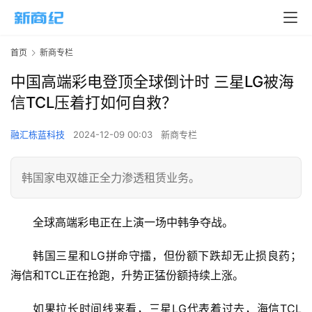
首页
新商专栏
中国高端彩电登顶全球倒计时 三星LG被海
信TCL压着打如何自救？
融汇栋蓝科技
2024-12-09 00:03
新商专栏
韩国家电双雄正全力渗透租赁业务。
全球高端彩电正在上演一场中韩争夺战。
韩国三星和LG拼命守擂，但份额下跌却无止损良药；
海信和TCL正在抢跑，升势正猛份额持续上涨。
如果拉长时间线来看，三星LG代表着过去，海信TCL