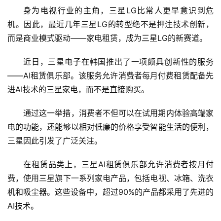
智
身为电视行业的主角，三星LG比常人更早意识到危
能
机。因此，最近几年三星LG的转型绝不是押注技术创新，
A
I
而是商业模式驱动——家电租赁，成为三星LG的新赛道。
近日，三星电子在韩国推出了一项颇具创新性的服务
科
技
——AI租赁俱乐部。该服务允许消费者每月付费租赁配备先
快
进AI技术的三星家电，而不是直接购买。
讯
通过这一举措，消费者不但可以在试用期内体验高端家
创
电的功能，还能够以相对低廉的价格享受智能生活的便利，
投
三星因此引发了广泛关注。
纪
在租赁品类上，三星AI租赁俱乐部允许消费者按月付
数
费，使用三星旗下一系列家电产品，包括电视、冰箱、洗衣
说
机和吸尘器。这些设备中，超过90%的产品都采用了先进的
新
AI技术。
商