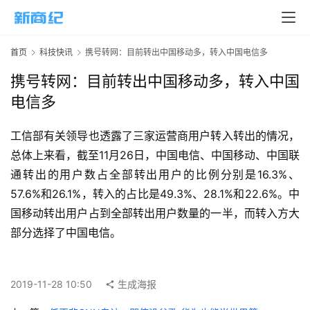
页
新
首页
科技快讯
携号转网：目前转出中国移动多，转入中国电信多
商
业
携号转网：目前转出中国移动多，转入中国
电信多
5
G
工信部有关领导也透露了三家运营商用户转入转出的情况，
总体上来看，截至11月26日，中国电信、中国移动、中国联
人
通转出的用户数占全部转出用户的比例分别是16.3%、
工
57.6%和26.1%，转入的占比是49.3%、28.1%和22.6%。中
智
国移动转出用户占到全部转出用户数量的一半，而转入方大
能
A
部分选择了中国电信。
I
科
2019-11-28 10:50
生成海报
技