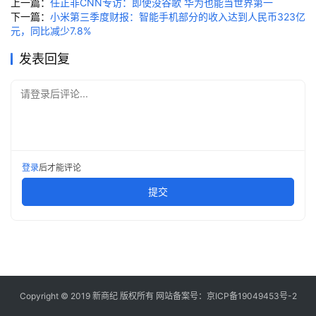
上一篇：
任正非CNN专访：即使没谷歌 华为也能当世界第一
快
下一篇：
小米第三季度财报：智能手机部分的收入达到人民币323亿
讯
元，同比减少7.8%
发表回复
创
投
请登录后评论...
纪
数
说
登录
后才能评论
新
商
提交
新
商
专
栏
Copyright © 2019
新商纪
版权所有 网站备案号：
京ICP备19049453号-2