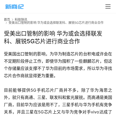
首
页
首页
科技快讯
受美出口管制的影响 华为或会选择联发科、展锐5G芯片进行商业合作
新
受美出口管制的影响 华为或会选择联发
商
科、展锐5G芯片进行商业合作
业
受美国出口管制的影响，为华为制造芯片的台积电或许会在
5
不定期阶段停止工作，即使华为囤积了一些麒麟芯片，但这
G
个存储量应该支撑不了华为目前的市场需求，所以华为寻找
芯片合作商就显得更为重要。
人
工
智
目前能够提供5G手机芯片厂商并不多，除了华为海思之
能
外，就只有高通、三星、联发科和紫光展锐。而高通是美国
A
厂商，目前华为应该是用不了，三星手机与华为手机有竞争
I
关系，并且三星在5G芯片上又与华为竞争对手vivo达成了