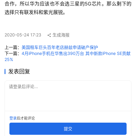
合作，所以华为应该也不会选三星的5G芯片。那么剩下的
科
选择只有联发科和紫光展锐。
技
快
讯
2020-05-24 17:23
生成海报
创
上一篇：
美国租车巨头百年老店赫兹申请破产保护
投
下一篇：
4月iPhone手机在华售出390万台 其中新款iPhone SE贡献
纪
25%
发表回复
数
说
请登录后评论...
新
商
新
登录
后才能评论
商
提交
专