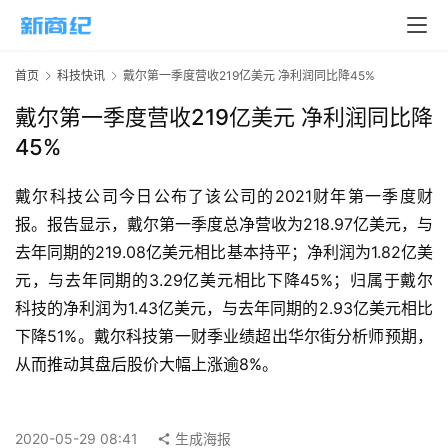
页
新
首页
科技快讯
戴尔第一季度营收219亿美元 净利润同比降45%
商
业
戴尔第一季度营收219亿美元 净利润同比降
45%
5
G
戴尔科技公司今日公布了该公司的2021财年第一季度财
报。报告显示，戴尔第一季度总净营收为218.97亿美元，与
人
去年同期的219.08亿美元相比基本持平；净利润为1.82亿美
工
元，与去年同期的3.29亿美元相比下降45%；归属于戴尔
智
科技的净利润为1.43亿美元，与去年同期的2.93亿美元相比
能
A
下降51%。戴尔科技第一财季业绩超出华尔街分析师预期，
I
从而推动其盘后股价大幅上涨逾8%。
科
技
2020-05-29 08:41
生成海报