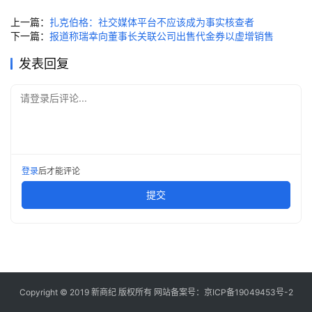
快
上一篇：
扎克伯格：社交媒体平台不应该成为事实核查者
讯
下一篇：
报道称瑞幸向董事长关联公司出售代金券以虚增销售
创
发表回复
投
纪
请登录后评论...
数
说
新
登录
后才能评论
商
提交
新
商
专
栏
Copyright © 2019
新商纪
版权所有 网站备案号：
京ICP备19049453号-2