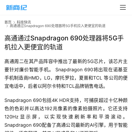
首页
科技快讯
高通通过Snapdragon 690处理器将5G手机拉入更便宜的轨道
高通通过Snapdragon 690处理器将5G手
首
机拉入更便宜的轨道
页
高通周二在其产品阵容中推出了最新的5G芯片，该芯片主
新
要针对廉价智能手机。 Snapdragon 690将出现在诺基亚
商
业
手机制造商HMD，LG，摩托罗拉，夏普和TCL 等公司的便
宜电话中，后者以阿尔卡特和TCL品牌销售电话。 
5
Snapdragon 690包括4K HDR支持，可捕获超过十亿种颜
G
色的色彩并以高达192兆像素的像素拍摄照片。它还支持
120Hz显示屏，以实现快速刷新率和平滑滚动。
人
工
Snapdragon 690配备了高通公司最新的AI引擎，用于智能
智