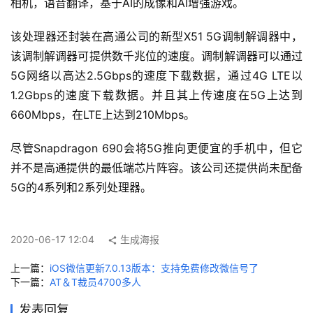
相机，语音翻译，基于AI的成像和AI增强游戏。 
能
A
该处理器还封装在高通公司的新型X51 5G调制解调器中，
I
该调制解调器可提供数千兆位的速度。调制解调器可以通过
5G网络以高达2.5Gbps的速度下载数据，通过4G LTE以 
科
1.2Gbps的速度下载数据。并且其上传速度在5G上达到
技
660Mbps，在LTE上达到210Mbps。 
快
讯
尽管Snapdragon 690会将5G推向更便宜的手机中，但它
并不是高通提供的最低端芯片阵容。该公司还提供尚未配备
创
5G的4系列和2系列处理器。
投
纪
2020-06-17 12:04
生成海报
数
说
上一篇：
iOS微信更新7.0.13版本：支持免费修改微信号了
新
下一篇：
AT＆T裁员4700多人
商
发表回复