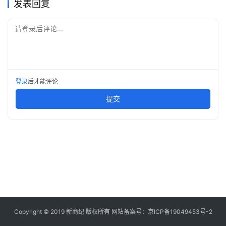
发表回复
快
讯
请登录后评论...
创
投
纪
登录
后才能评论
数
提交
说
新
商
新
商
专
栏
Copyright © 2019
新商纪
版权所有 网站备案号：
京ICP备19049453号-2