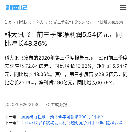
页
新
首页
科技快讯
科大讯飞：前三季度净利润5.54亿元，同比增长48.36%
商
业
科大讯飞：前三季度净利润5.54亿元，同
比增长48.36%
5
G
科大讯飞发布的2020年第三季度报告显示，公司前三季度
实现营收72.84亿元，同比增长10.82%；净利润5.54亿
人
元，同比增长48.36%。其中，第三季度营收29.3亿元，同
工
比增长25.16%，净利润2.96亿元，同比增长60.79%。
智
能
A
2020-10-26 21:30
生成海报
I
上一篇：
滴滴出行程维：预计全年可新增300万个岗位
科
下一篇：
TikTok及字节跳动就专利问题对竞争对手Triller提起诉讼
技