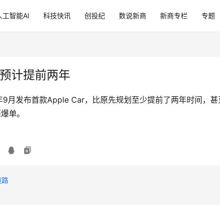
人工智能AI
科技快讯
创投纪
数说新商
新商专栏
专题
比预计提前两年
发布首款Apple Car，比原先规划至少提前了两年时间，甚至
面爆单。
道路