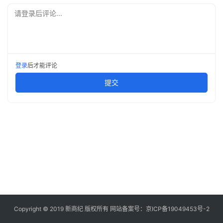
快
请登录后评论...
讯
创
投
登录
后才能评论
纪
提交
数
说
新
商
新
商
专
栏
Copyright © 2019
新商纪
版权所有 网站备案号：
京ICP备19049453号-2