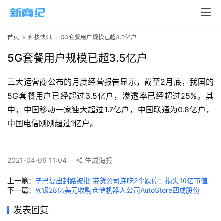
页
新
首页
科技快讯
5G套餐用户规模已超3.5亿户
商
业
5G套餐用户规模已超3.5亿户
5
三大运营商公布的月度经营报告显示，截至2月底，我国的
G
5G套餐用户已经超过3.5亿户，渗透率已经超过25%。其
中，中国移动一家独大超过1.7亿户，中国联通为0.8亿户，
人
中国电信刚刚超过1亿户。
工
智
能
2021-04-06 11:04
生成海报
A
I
上一篇：
辛巴复出封路被批 带货公司连吃2个跌停：损失10亿市值
下一篇：
软银28亿美元收购仓储机器人公司AutoStore四成股份
科
发表回复
技