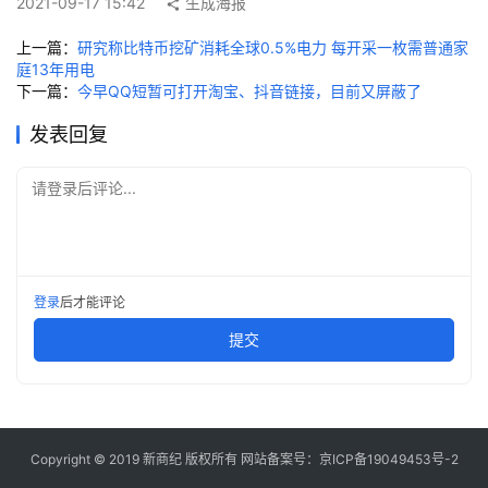
2021-09-17 15:42
生成海报
快
讯
上一篇：
研究称比特币挖矿消耗全球0.5%电力 每开采一枚需普通家
庭13年用电
下一篇：
今早QQ短暂可打开淘宝、抖音链接，目前又屏蔽了
创
投
发表回复
纪
请登录后评论...
数
说
新
商
登录
后才能评论
提交
新
商
专
栏
Copyright © 2019
新商纪
版权所有 网站备案号：
京ICP备19049453号-2