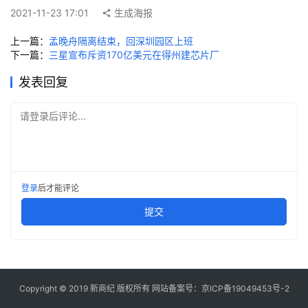
快
2021-11-23 17:01
生成海报
讯
上一篇：
孟晚舟隔离结束，回深圳园区上班
下一篇：
三星宣布斥资170亿美元在得州建芯片厂
创
投
发表回复
纪
请登录后评论...
数
说
新
商
登录
后才能评论
提交
新
商
专
栏
Copyright © 2019
新商纪
版权所有 网站备案号：
京ICP备19049453号-2