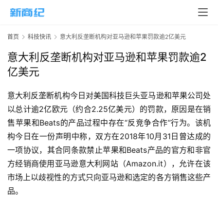
页
新
首页
科技快讯
意大利反垄断机构对亚马逊和苹果罚款逾2亿美元
商
业
意大利反垄断机构对亚马逊和苹果罚款逾2
亿美元
5
G
意大利反垄断机构今日对美国科技巨头亚马逊和苹果公司处
以总计逾2亿欧元（约合2.25亿美元）的罚款，原因是在销
人
售苹果和Beats的产品过程中存在“反竞争合作”行为。该机
工
构今日在一份声明中称，双方在2018年10月31日曾达成的
智
一项协议，其合同条款禁止苹果和Beats产品的官方和非官
能
A
方经销商使用亚马逊意大利网站（Amazon.it），允许在该
I
市场上以歧视性的方式只向亚马逊和选定的各方销售这些产
品。
科
技