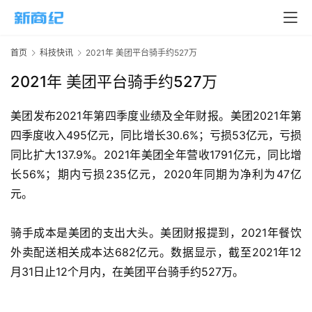
页
新
首页
科技快讯
2021年 美团平台骑手约527万
商
业
2021年 美团平台骑手约527万
5
美团发布2021年第四季度业绩及全年财报。美团2021年第
G
四季度收入495亿元，同比增长30.6%；亏损53亿元，亏损
同比扩大137.9%。2021年美团全年营收1791亿元，同比增
人
长56%；期内亏损235亿元，2020年同期为净利为47亿
工
元。
智
能
骑手成本是美团的支出大头。美团财报提到，2021年餐饮
A
外卖配送相关成本达682亿元。数据显示，截至2021年12
I
月31日止12个月内，在美团平台骑手约527万。
科
技