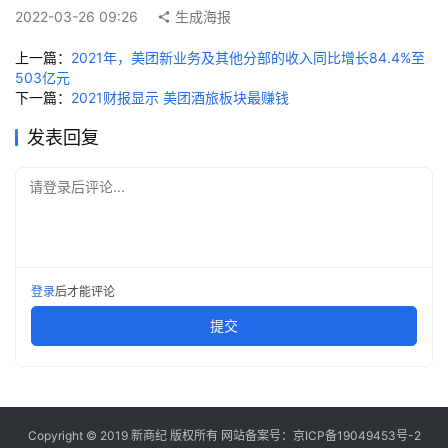
2022-03-26 09:26
生成海报
快
讯
上一篇：
2021年，美团新业务及其他分部的收入同比增长84.4%至
503亿元
创
下一篇：
2021财报显示 美团酒旅板块最赚钱
投
发表回复
纪
请登录后评论...
数
说
新
商
登录
后才能评论
提交
新
商
专
栏
Copyright © 2019
新商纪
版权所有 网站备案号：
京ICP备19049453号-2