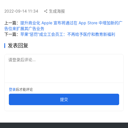
技
快
2022-09-14 11:34
生成海报
讯
上一篇：
提升商业化 Apple 宣布将通过在 App Store 中增加新的广
告位来扩展其广告业务
创
下一篇：
苹果“惩罚”成立工会员工：不再给予医疗和教育新福利
投
纪
发表回复
请登录后评论...
数
说
新
商
登录
后才能评论
新
提交
商
专
栏