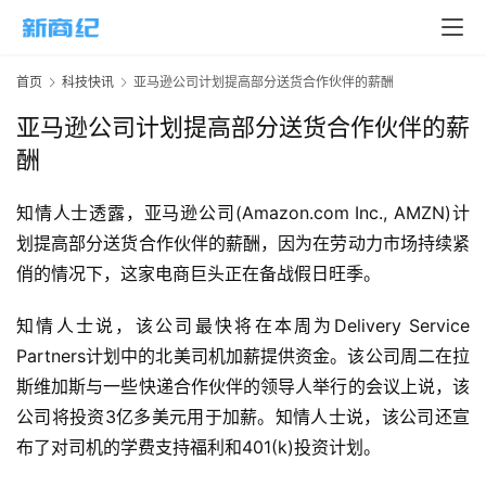
页
新
首页
科技快讯
亚马逊公司计划提高部分送货合作伙伴的薪酬
商
亚马逊公司计划提高部分送货合作伙伴的薪
业
酬
5
知情人士透露，亚马逊公司(Amazon.com Inc., AMZN)计
G
划提高部分送货合作伙伴的薪酬，因为在劳动力市场持续紧
俏的情况下，这家电商巨头正在备战假日旺季。
人
工
知情人士说，该公司最快将在本周为Delivery Service 
智
能
Partners计划中的北美司机加薪提供资金。该公司周二在拉
A
斯维加斯与一些快递合作伙伴的领导人举行的会议上说，该
I
公司将投资3亿多美元用于加薪。知情人士说，该公司还宣
布了对司机的学费支持福利和401(k)投资计划。
科