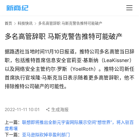
页
新
首页
科技快讯
多名高管辞职 马斯克警告推特可能破产
商
业
多名高管辞职 马斯克警告推特可能破产
5
据路透社当地时间11月10日报道，推特公司多名高管当日辞
G
职，包括推特首席信息安全官莉亚·基斯纳（LeaKissner）
以及网络安全主管约尔·罗斯（YoelRoth）。推特公司新任
人
首席执行官埃隆·马斯克当日表示随着更多高管辞职，他不
工
排除推特公司破产的可能性。
智
能
A
2022-11-11 10:01
生成海报
I
上一篇：
联想即将推出全新元宇宙网际展示空间“想世界”，将入驻百
科
度希壤
下一篇：
亚马逊拟砍掉非盈利部门
技