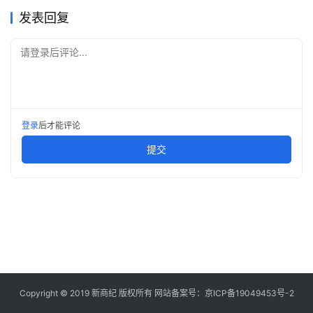
快
发表回复
讯
请登录后评论...
创
投
纪
登录
后才能评论
数
提交
说
新
商
新
商
专
栏
Copyright © 2019
新商纪
版权所有 网站备案号：
京ICP备19049453号-2