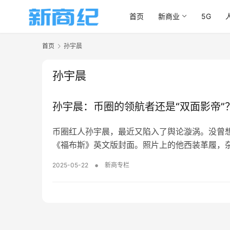
首页
新商业
5G
首页
孙宇晨
孙宇晨
孙宇晨：币圈的领航者还是“双面影帝”
币圈红人孙宇晨，最近又陷入了舆论漩涡。没曾想
《福布斯》英文版封面。照片上的他西装革履，杂
•
2025-05-22
新商专栏