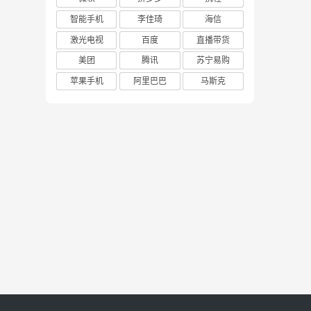
智能手机
李佳琦
海信
激光电视
百度
直播带货
美团
腾讯
苏宁易购
苹果手机
阿里巴巴
马斯克