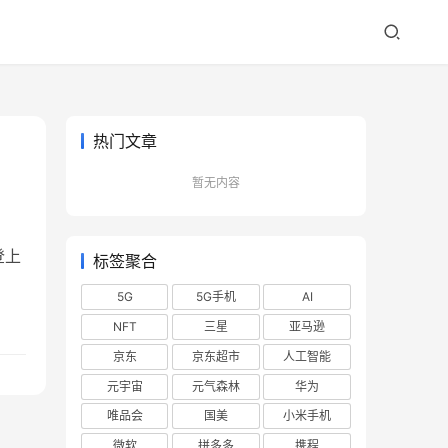
热门文章
暂无内容
登上
标签聚合
5G
5G手机
AI
NFT
三星
亚马逊
京东
京东超市
人工智能
元宇宙
元气森林
华为
唯品会
国美
小米手机
微软
拼多多
携程